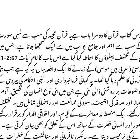
 مقدس کتاب قرآن کا دوسرا باب ہےیہ قرآن مجید کی سب سے لمبی سور
 قرآن کے سب سے اہم اور جامع ابواب میں سے ایک سمجھا جاتا ہے، جس می
مسلمانوں کے لیے ایمان، قانون، اخلاقیات اور رہنمائی کے مختلف پہ
وسیٰ (عربی میں موسیٰ) کے زمانے کا ایک واقعہ بیان کیا گیا ہے جب بن
کا حکم دیا گیا تھا۔ یہ کہانی فرمانبرداری اور الہٰی احکام کی پیروی ک
عات پر روشنی ڈالی گئی ہے جن میں بنی نوع انسان کی تخلیق، آدم 
، نماز اور صدقہ کی اہمیت، سود کی ممانعت اور رہنمائی شامل ہیں۔ مختل
رکھنے، ایک منصفانہ معاشرے کے قیام، اور اخلاقی اقدار کو برقرار رکھن
ر اور انسانی فطرت کے ساتھ اس کے تعلق کو بھی بیان کرتی ہے۔ ی
 کرنے کی ترغیب دیتا ہے۔ یہ تکبر، نافرمانی اور منافقت کے خطرات س