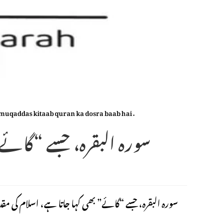
i muqaddas kitaab quran ka dosra baab hai .
سورہ البقرہ، جسے “گائے
سورہ البقرہ، جسے “گائے” بھی کہا جاتا ہے، اسلام کی