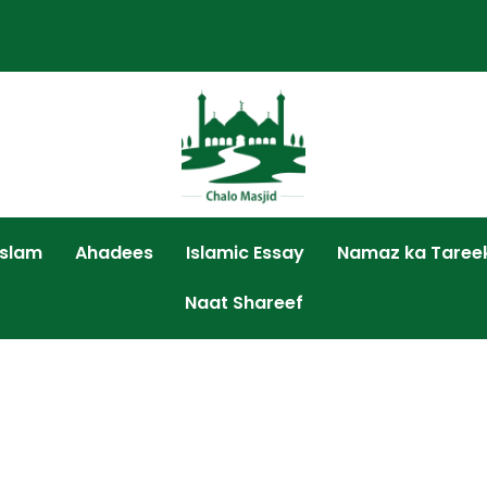
Islam
Ahadees
Islamic Essay
Namaz ka Taree
Naat Shareef