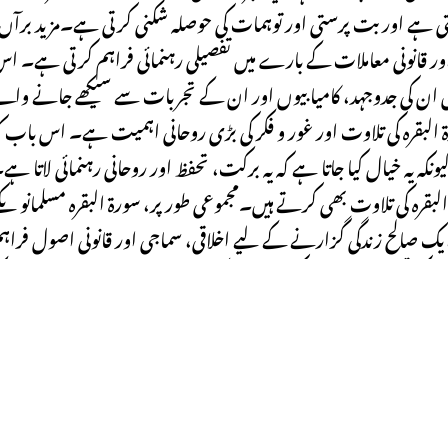
تی ہے اور بت پرستی اور توہمات کی حوصلہ شکنی کرتی ہے۔مزید برآں
اور قانونی معاملات کے بارے میں تفصیلی رہنمائی فراہم کرتی ہے۔ ا
میں ان کی جدوجہد، کامیابیوں اور ان کے تجربات سے سیکھے جانے وال
ۃ البقرہ کی تلاوت اور غور و فکر کی بڑی روحانی اہمیت ہے۔ اس باب ک
یونکہ یہ خیال کیا جاتا ہے کہ یہ برکت، تحفظ اور روحانی رہنمائی لاتا ہے
قرہ کی تلاوت بھی کرتے ہیں۔مجموعی طور پر، سورۃ البقرہ مسلمانوںک
ایک صالح زندگی گزارنے کےلیے اخلاقی، سماجی اور قانونی اصول فراہ
ام کی تعلیمات پر عمل کرنے اور ایک منصفانہ اور ہمدرد معاشرے ک
لیے جدوجہد کرنے کی ترغیب دیتا ہے
Previous Post
ہ
سورہ نور، جسے “سورۂ نور” بھی کہا جاتا ہے یہ قرآ ن پاک کی بہت پیار