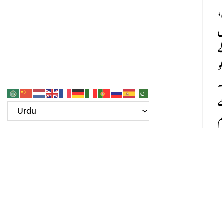
،
س
ے
و
۔
ے
م
ے
۔
ی