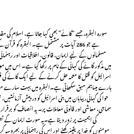
سورہ البقرہ، جسے “گائے” بھی کہا جاتا ہے، اسلام کی
ہے جو 286 آیات پر مشتمل ہے۔ البقرہ کو
میں مذکور گائے کی کہانی کے نام پر رکھا گیا ہے۔ اس میں م
اسرائیل کو قتل کا معمہ حل کرنے کے لیے ایک گائے کی قربانی 
بارے میںاہم سبق سکھاتی ہے۔البقرہ میں بہت سارے موضو
حوا کی کہانی، بیابان میں بنی اسرائیل کو درپیش آزمائشیں
سماجی، معاشی اور قانونی معاملات پر۔ یہ انصاف کو برقرار 
کی اہمیت پر زور دیتا ہے۔یہ سورت ایمان کے تصو
مومنوں کو خدا پریقینرکھنے اور اس کی رہنمائی پربھروسہ