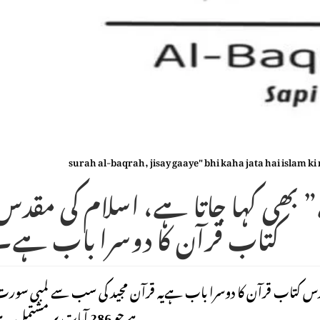
surah al-baqrah, jisay gaaye" bhi kaha jata hai islam k
” بھی کہا جاتا ہے، اسلام کی مقدس
کتاب قرآن کا دوسرا باب ہے۔
 مقدس کتاب قرآن کا دوسرا باب ہےیہ قرآن مجید کی سب سے لمبی سور
ہے جو 286 آیات پر مشتمل ہے