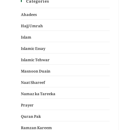
Categories
Ahadees
Hajj Umrah
Islam
Islamic Essay
Islamic Tehwar
Masnoon Duain
Naat Shareef
Namaz ka Tareeka
Prayer
Quran Pak
Ramzan Kareem