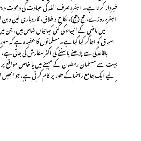
خبردار کرتا ہے۔ البقرہ صرف اللہ کی عبادت کی دعوت دی
البقرہ روزے، حج (حج)، نکاح و طلاق، کاروباری لین دین 
میں ماضی کے انبیاء کی کئی کہانیاں شامل ہیں، جن 
اسباق کو اجاگر کیا گیا ہے۔مسلمانوں کا عقیدہ ہے کہ سور
باقاعدگی سے پڑھنے یا سننے کی اکثر سفارش کی جاتی ہے، ک
بہت سے مسلمان رمضان کے مہینے میں یا خاص مواقع پر الب
لیے ایک جامع رہنما کے طور پر کام کرتی ہے، جو انھیں 
کرتی ہے۔ یہ مومنین کو اپنے عقیدے کو گہرا کرنے، اسل
Next Post
سورہ سبا کا نام ایک شہر جسے “شیبا” کہا جاتا ہے سے منسوخ ہے اور ی