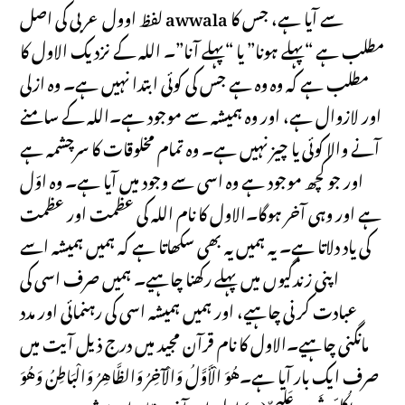
لفظ اوول عربی کی اصل awwala سے آیا ہے، جس کا
مطلب ہے “پہلے ہونا” یا “پہلے آنا”۔ اللہ کے نزدیک الاول کا
مطلب ہے کہ وہ وہ ہے جس کی کوئی ابتدا نہیں ہے۔ وہ ازلی
اور لازوال ہے، اور وہ ہمیشہ سے موجود ہے۔اللہ کے سامنے
آنے والا کوئی یا چیز نہیں ہے۔ وہ تمام مخلوقات کا سرچشمہ ہے
اور جو کچھ موجود ہے وہ اسی سے وجود میں آیا ہے۔ وہ اوّل
ہے اور وہی آخر ہوگا۔الاول کا نام اللہ کی عظمت اور عظمت
کی یاد دلاتا ہے۔ یہ ہمیں یہ بھی سکھاتا ہے کہ ہمیں ہمیشہ اسے
اپنی زندگیوں میں پہلے رکھنا چاہیے۔ ہمیں صرف اسی کی
عبادت کرنی چاہیے، اور ہمیں ہمیشہ اسی کی رہنمائی اور مدد
مانگنی چاہیے۔الاول کا نام قرآن مجید میں درج ذیل آیت میں
صرف ایک بار آیا ہے۔هُوَ الْأَوَّلُ وَالْآخِرُ وَالظَّاهِرُ وَالْبَاطِنُ وَهُوَ