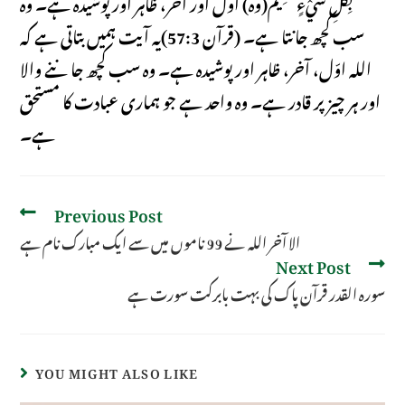
بِكُلِّ شَيْءٍ عَلِيمٌ(وہ) اول اور آخر، ظاہر اور پوشیدہ ہے۔ وہ
سب کچھ جانتا ہے۔ (قرآن 57:3)یہ آیت ہمیں بتاتی ہے کہ
اللہ اوّل، آخر، ظاہر اور پوشیدہ ہے۔ وہ سب کچھ جاننے والا
اور ہر چیز پر قادر ہے۔ وہ واحد ہے جو ہماری عبادت کا مستحق
ہے۔
Previous Post
الا آخر اللہ نے 99 ناموں میں سے ایک مبارک نام ہے
Next Post
سورہ القدر قرآن پاک کی بہت بابرکت سورت ہے
YOU MIGHT ALSO LIKE