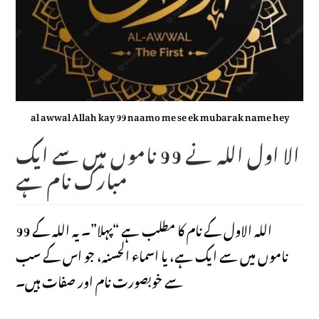
al awwal Allah kay 99 naamo me se ek mubarak name hey
الا اول اللہ نے 99 ناموں میں سے ایک
مبارک نام ہے
اللہ الاول کے نام کا مطلب ہے “پہلا”۔ یہ اللہ کے 99
ناموں میں سے ایک ہے، یا اسماء الحسنہ، جو اس کے سب
سے خوبصورت نام اور صفات ہیں۔