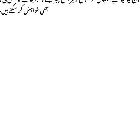
کبھی خواہش کر سکتے ہیں