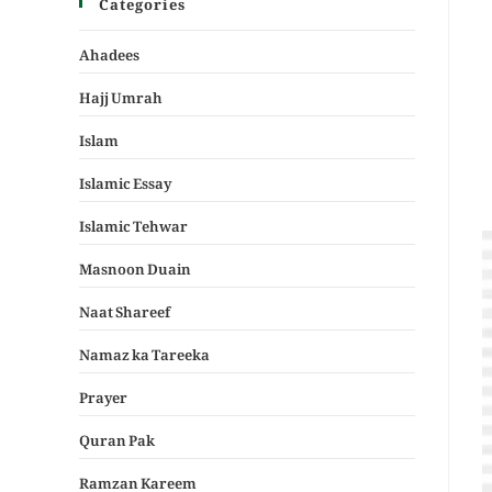
Categories
Ahadees
Hajj Umrah
Islam
Islamic Essay
Islamic Tehwar
Masnoon Duain
Naat Shareef
Namaz ka Tareeka
Prayer
Quran Pak
Ramzan Kareem