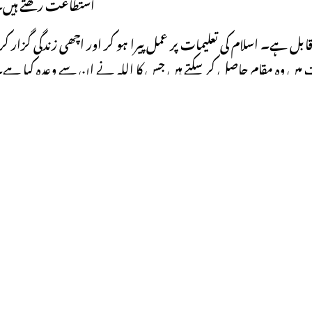
استطاعت رکھتے ہیں
بل ہے۔ اسلام کی تعلیمات پر عمل پیرا ہو کر اور اچھی زندگی گزار کر
میں وہ مقام حاصل کر سکتے ہیں جس کا اللہ نے ان سے وعدہ کیا ہے
 ہیں یا جنت میں جگہ کیسے کمائیں تو براہ کرم ہماری ویب سائٹ ملاحظ
کریں
Previous Post
قرآن مجید کی “برکات”
YOU MIGHT ALSO LIKE