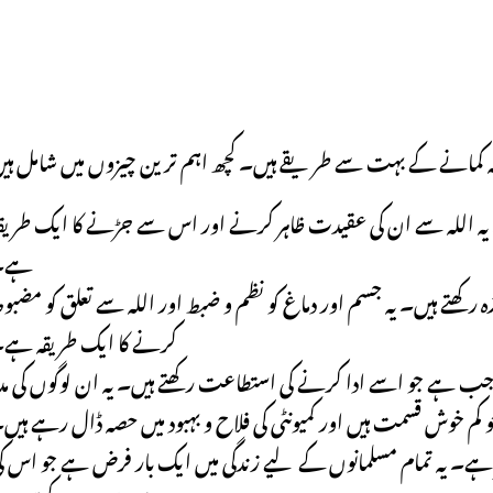
۔ یہ اللہ سے ان کی عقیدت ظاہر کرنے اور اس سے جڑنے کا ایک طریق
ہے۔
کھتے ہیں۔ یہ جسم اور دماغ کو نظم و ضبط اور اللہ سے تعلق کو مضبو
کرنے کا ایک طریقہ ہے
 واجب ہے جو اسے ادا کرنے کی استطاعت رکھتے ہیں۔ یہ ان لوگوں کی مد
کم خوش قسمت ہیں اور کمیونٹی کی فلاح و بہبود میں حصہ ڈال رہے ہیں
ر ہے۔ یہ تمام مسلمانوں کے لیے زندگی میں ایک بار فرض ہے جو اس ک