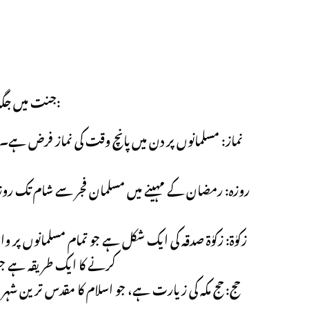
جنت میں جگہ کمانے کے بہت سے طریقے ہیں۔ کچھ اہم ترین چیزوں میں شامل ہیں:
نماز: مسلمانوں پر دن میں پانچ وقت کی نماز فرض ہے
روزہ: رمضان کے مہینے میں مسلمان فجر سے شام تک روزہ ر
زکوٰۃ: زکوٰۃ صدقہ کی ایک شکل ہے جو تمام مسلمانوں پر
کرنے کا ایک طریقہ ہے جو 
حج: حج مکہ کی زیارت ہے، جو اسلام کا مقدس ترین شہ