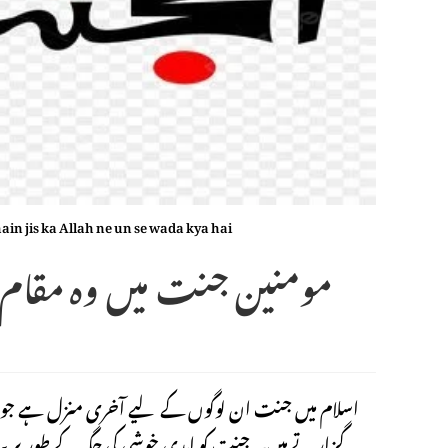
n jis ka Allah ne un se wada kya hai
اسلام میں جنت ان لوگوں کے لیے آخری منزل ہے جو اپنی
گزارتے ہیں۔ جنت کو ابدی خوشی کی جگہ کے طور پر بیا