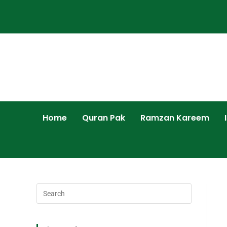
Home
Quran Pak
Ramzan Kareem