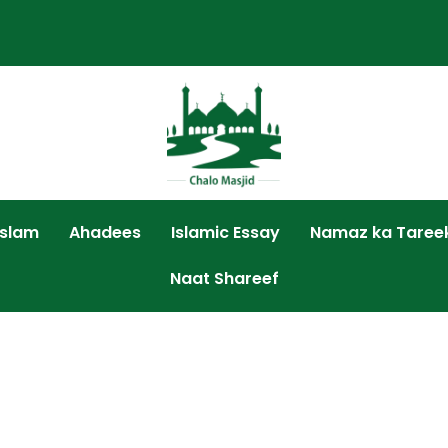
Islam
Ahadees
Islamic Essay
Namaz ka Taree
Naat Shareef