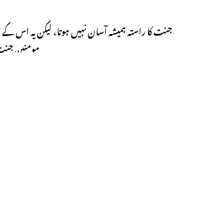
جنت کا راستہ ہمیشہ آسان نہیں ہوتا، لیکن یہ اس کے قا
مومنین جنت 
اگر آپ اسلام کے بارے میں مزید جاننے میں دلچسپی رکھتے
Next Post
جنگ بدر اسلامی تاریخ کی ایک اہم جنگ تھی