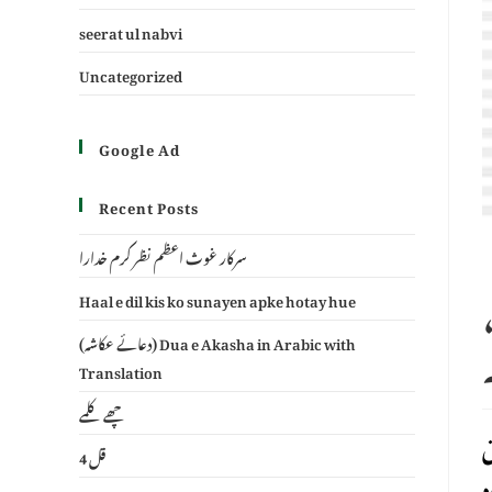
seerat ul nabvi
Uncategorized
Google Ad
Recent Posts
سرکار غوث اعظم نظر کرم خدارا
 کر سکتے ہیں جس کا اللہ نے
Haal e dil kis ko sunayen apke hotay hue
(دعائے عکاشہ) Dua e Akasha in Arabic with
Translation
چھے کلمے
ق
4 قل
ہ