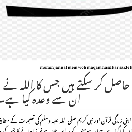
momin jannat mein woh maqam hasil kar sakte hai
، مومنین جنت میں وہ مقام حاصل
ان سے وعدہ کیا ہے۔
 زندگی قرآن اور نبی کریم صلی اللہ علیہ وسلم کی تعلیمات کے مطاب
ن کیا گیا ہے، جہاں مومنوں کو ہر اس چیز سے نوازا جائے گا جس کی و