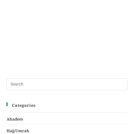
Categories
Ahadees
Hajj Umrah