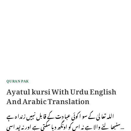
QURAN PAK
Ayatul kursi With Urdu English
And Arabic Translation
اللہ تعا لیٰ کے سو ا کوئی عبا دت کے قا بل نہیں زندا ہ ہے
سنبھا لنے والا ہے نہ اس کو اونگھ دبا سکتی ہے اور نہ نید اسی…