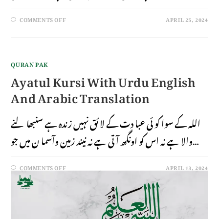
COMMENTS OFF
APRIL 25, 2024
QURAN PAK
Ayatul Kursi With Urdu English
And Arabic Translation
اللہ کے سوا کو ئی عبا دت کے لا ئق نہیں زندہ ہے سنبھا لنے
والا ہے نہ اس کو اونگھ آتی ہے نہ نیند زمین وآسما ن میں جو…
COMMENTS OFF
APRIL 13, 2024