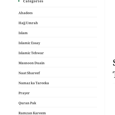
Categories
Ahadees
Hajj Umrah
Islam
Islamic Essay
Islamic Tehwar
Masnoon Duain
Naat Shareef
Namaz ka Tareeka
Prayer
Quran Pak
Ramzan Kareem