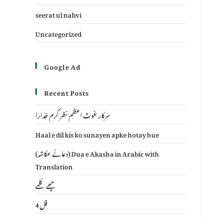
seerat ul nabvi
Uncategorized
Google Ad
Recent Posts
سرکار غوث اعظم نظر کرم خدارا
Haal e dil kis ko sunayen apke hotay hue
(دعائے عکاشہ) Dua e Akasha in Arabic with
Translation
چھے کلمے
4 قل