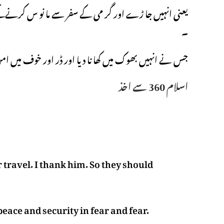
یعنی انہیں جا ڑے اور گر می کے سفر سے ما نو س کرنےک
۔
جس نے انہیں بھوک میں کھا نا دیا اور ڈر اور خوف میں امن 
اسلام 360 سے اخذ
travel. I thank him. So they should
ace and security in fear and fear.