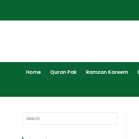
Home
Quran Pak
Ramzan Kareem