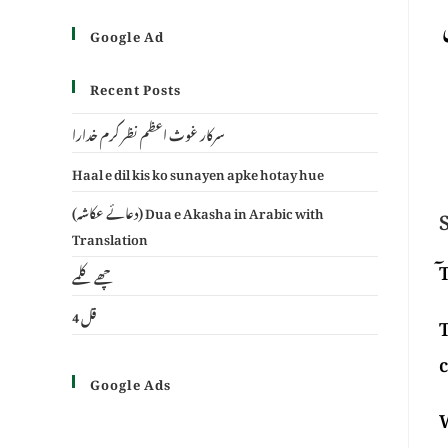
Google Ad
Recent Posts
سرکار غوث اعظم نظر کرم خدارا
Haal e dil kis ko sunayen apke hotay hue
(دعائے عکاشہ) Dua e Akasha in Arabic with
Translation
ٓ
چھے کلمے
4 قل
T
c
Google Ads
W