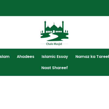
Islam
Ahadees
Islamic Essay
Namaz ka Taree
Naat Shareef