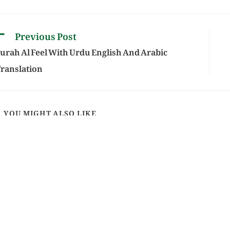
Previous Post
urah Al Feel With Urdu English And Arabic
ranslation
YOU MIGHT ALSO LIKE
Surah Muhammad W
Surah Bayyinah With Urdu
English And Arabic T