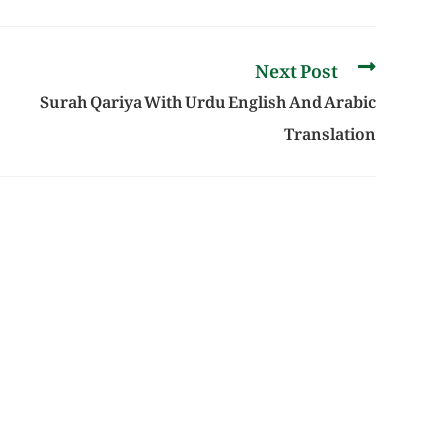
Next Post
Surah Qariya With Urdu English And Arabic
Translation
ith Urdu
سورہ مزمل قرآن مجید کی 73ویں سورت ہے
ranslation