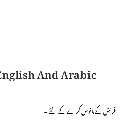
English And Arabic
قریش کےما نوس کر نے کے لئے ۔