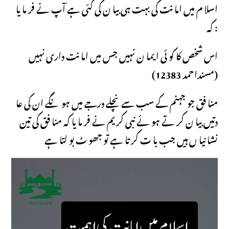
اسلا م میں اما نت کی بہت ہی بیا ن کی گئی ہے آپ نے فر ما یا
کہ :
اس شخص کا کو ئی ایما ن نہیں جس میں اما نت داری نہیں
(مسنداحمد 12383)
منا فق جو جہنم کے سب سے نچلے درجے میں ہو نگے ان کی عا
دتیں بیا ن کر تے ہو ئے نبی کر یم نے فر ما یا کہ منا فق کی تین
نشا نیا ں ہیں جب با ت کر تا ہے تو جھو ٹ بو لتا ہے