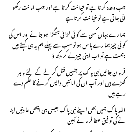
جب وعدہ کر تا ہے تو خیا نت کر تا ہے اور جب اما نت رکھو
ائی جا تی ہے تو خیا نت کر تا ہے
ہما رے یہاں کسی سے کو ئی لڑائی جھگڑا ہو جا ئے اور اس کی
کو ئی چیز ہما رے پا س ہو تو سب سے پہلے ہم یہ ہی کہتے ہیں
:ہمت ہے تو اب اپنی چیز لے کر دکھا ؤ
قر با ن جا ئیں نبی پا ک پر جنہیں قتل کر نے کے لئے با ہر
کھڑے ہیں اور آپ ان کی اما نتیں واپس کر نے کا حکم دے
رہے ہیں
اللہ پا ک ہمیں بھی اپنے نبی پا ک جیسی ہی اچھی عا دتیں اپنا
نے کی تو فیق عطا فر ما ئے آمین