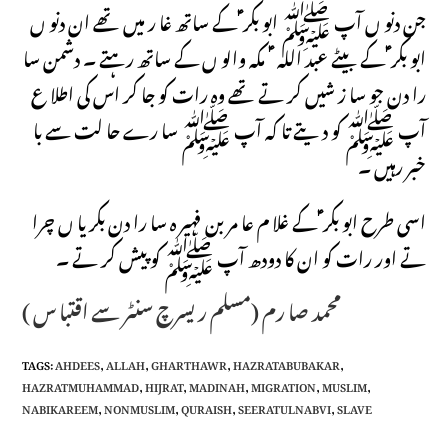
جن دنو ں آپ ﷺ ابو بکر ؑ کے ساتھ غا ر میں تھے ان دنو ں
ابو بکر ؑ کے بیٹے عبد اللہ ؑ مکہ والو ں کے ساتھ رہتے ۔ دشمن سا
را دن جو سا ز شیں کر تے تھے وہ رات کو جا کر اس کی اطلا ع
آپ ﷺ کو دیتے تا کہ آپ ﷺ سا رے حا لت سے با
خبر رہیں ۔
اسی طرح ابو بکر ؑ کے غلا م عا مر بن فہیر ہ سا را دن بکر یا ں چرا
تے اور رات کو ان کا دودھ آپ ﷺ کو پیش کر تے ۔
محمد صا رم (مسلم ریسرچ سنٹر سے اقتبا س )
TAGS
:
AHDEES
,
ALLAH
,
GHARTHAWR
,
HAZRATABUBAKAR
,
HAZRATMUHAMMAD
,
HIJRAT
,
MADINAH
,
MIGRATION
,
MUSLIM
,
NABIKAREEM
,
NONMUSLIM
,
QURAISH
,
SEERATULNABVI
,
SLAVE