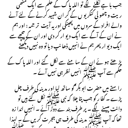
جب با ہے نکلنے لگے تو اللہ پا ک کے حکم سے ایک مٹھی
ریت و چھو ٹی کنکر یو ں کے کر ان شہید کرنے کے لئے آنے
والے افراد کے سروں میں پھینکی اور یہ آیت تر جمہ : اور ہم
نے ان کے آگے سے ایک دیو ار کر دی اور ان کے پیچھے سے
ایک دیو ار پھر ہم نے انہیں ڈھا نپ دیا تو وہ نہیں دیکھتے
پڑ ھتے ہو ئے ان کے سا منے سے نکل گئے اور اللہ پا ک کے
حکم سے آپ ﷺ انہیں نظر ہی نہیں آئے ۔
را ستے میں حضر ت ابو بکر ؑ کو ساتھ لیا اور مد ینہ کی طرف چل
پڑے ۔ کفا ر کو جب پتا چلا کہ نبی ﷺ نکل گئے ہیں تو
دانت پیسنے لگے ۔ پر طرف بند ے دوڑ آئے ۔ انہیں اندا زہ
تھا کہ آپ ﷺ مد ینہ کی طرف ہی ہجر ت کر یں گے ۔ لہذا