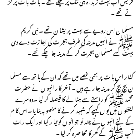
قر یش اب بہت زیدا ہ ہی تنگ پر چکے تھے ۔ با ت با ت پر لڑ
تے تھے ۔
مسلما ن اس رویے سے بہت پر یشا ن تھے ۔ نبی کر یم
ﷺ نے انہیں مد ینہ کی طرف ہجر ت کی اجا زت دے دی
بہت سے مسلما ن ہجرت کر کے مد ینہ جا چکے تھے ۔
کفا ر اس با ت پر بھی غصے میں تھے کہ ان کے ہا تھ سے مسلما
ن بچ بچ کر مد ینہ جا رہے ہیں ۔ آ خر کا ر انہو ں نے حضر ت
محمد ﷺ کو راستے سے ہٹا نے کا فیصلہ کر لیا ۔دوسرے
لفظو ں میں یو ں کہیے کہ شہید کر نے کا منصو بہ بنا یا ۔اس کا م
کے لئے انہو ں نے چند نو جو انو ں کو تیا ر کیا اور ایک رات
آپ ﷺ کے گھر کا محا صر ہ کر لیا ۔