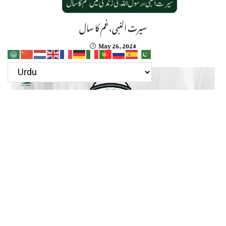
سیرت النبی،غم کا سال
May 26, 2024
سیرت النبی،ابو سفیا ن کا چیلنج
April 29, 2024