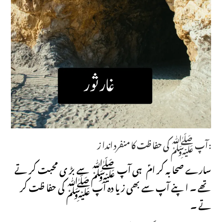
آپ ﷺ کی حفا ظت کا منفرد اندا ز :
سارے صحا بہ کر امؑ ہی آپ ﷺ سے بڑ ی محبت کر تے
تھے ۔ اپنے آپ سے بھی زیا دہ آپ ﷺ کی حفا ظت کر
تے ۔