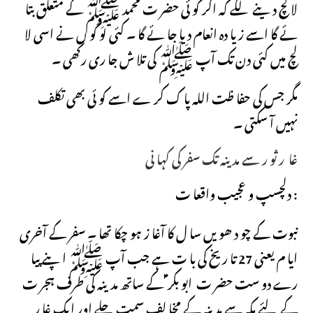
لا لچ دینے لگے کہ اگر کو ئی حضر ت محمد ﷺ کے متعلق بتا
ئے گا اسے زیا دہ انعام دیا جا ئے گا ۔ کئی لو گو ں نے اسی لا
لچ میں کئی دن تک آپ ﷺ کی تلا ش جا ری رکھی ۔
مگر جس کی حفا ظت اللہ پا ک کر ے اسے کو ئی بھی تکلف
نہیں آ سکتی ۔
غا ر ثو ر سے مد ینہ تک سفر کی کہا نی
دلچسپ و عجیب واقعا ت :
نبوت کے چو د ھو یں سا ل کا آغا ز ہو چکا تھا ۔ سفر کے آخری
ایا م یعنی 27 تا ریخ کی با ت ہے جب آپ ﷺ اپنے پیا
رے دو ست حضر ت ابو بکر ؑ کے ساتھ مدینہ کی طرف ہجر ت
کے لئے مکہ سے مد ینہ کے مخا لف سمت چلے اور ایک غا ر