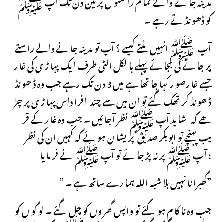
مد ینہ جا نے وا لے تما م را ستو ں پر تین دن تک آپ ﷺ
کو ڈھو نڈ تے رہے ۔
آپ ﷺ انہیں ملتے کیسے ؟ آپ تو مد ینہ جا نے والے راستے
پر جا نے کی بجا ئے پہلے با لکل الٹی طرف ایک پہا ڑ ی کی غا ر
جسے غا رصو ر کہا جا تھا ہے میں 3 دن تک رہے جب وہ ڈ ھو نڈ
ڈ ھو نڈ کر تھک گئے تو ان میں سے چند افرا داس پہا ڑ ی پر چڑ
ھے کہ شا ید آپ ﷺ نظر آ جا ئیں ۔ جب وہ غا ر کے قر
یب پہنچے تو ابو بکر صد یق ؑ پر یشا ن ہو ئے کہ کہیں ان کی نظر
آپ ﷺ پر نہ پڑ جا ئے تو آپ ﷺ نے فر ما یا :
” گھبرا نا نہیں بلا شبہ اللہ ہما رے ساتھ ہے ۔”
جب وہ نا کا م ہو گئے تو واپس گھر وں کو چل گئے ۔ لو گو ں کو