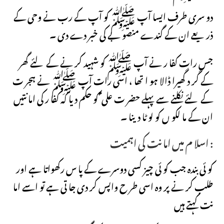
دو سری طرف ایسا آپ ﷺ کو آپ کے رب نے وحی کے
ذریعے ان کے گندے منصو بے کی خبر دے دی ۔
جس رات کفا ر نے آپ ﷺ کو شہید کر نے کے لئے گھر
کے گر د گھیرا ڈالا ہو ا تھا ، اسی رات آپ ﷺ نے ہجر ت
کے لئے نکلنے سے پہلے حضر ت علی ؑ کو حکم دیا کہ کفا ر کی اما نتیں
ان کے ما لکو ں کو لو ٹا دینا ۔
اسلا م میں اما نت کی اہمیت :
کو ئی بندہ جب کو ئی چیز کسی دوسرے کے پا س رکھواتا ہے اور
طلب کر نے پر وہ اسی طر ح واپس کر دی جا تی ہے تو اسے اما
نت کہتے ہیں