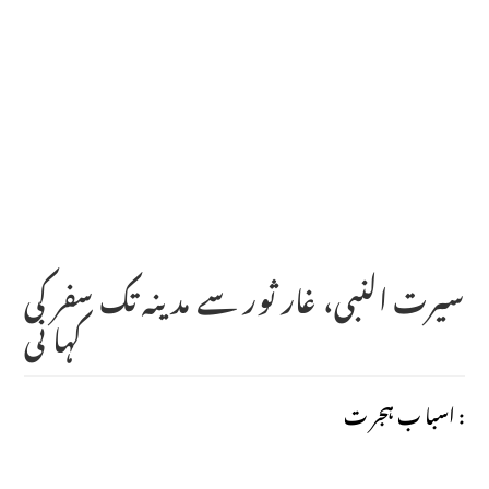
سیرت النبی، غار ثور سے مد ینہ تک سفر کی
کہا نی
اسبا ب ہجر ت :