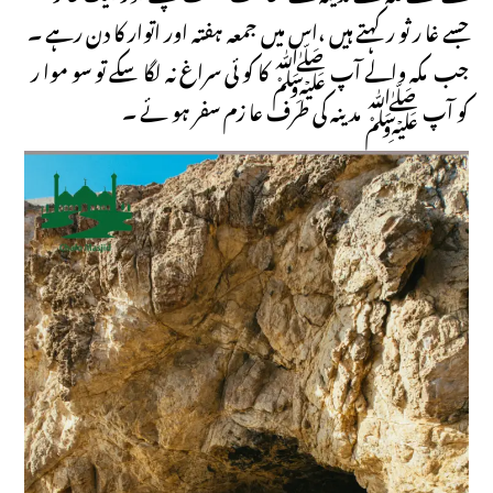
جسے غا ر ثو ر کہتے ہیں ،اس میں جمعہ ہفتہ اور اتوار کا دن رہے ۔
جب مکہ والے آپ ﷺ کا کو ئی سراغ نہ لگا سکے تو سو موا ر
کو آپ ﷺ مد ینہ کی طرف عا زم سفر ہو ئے ۔