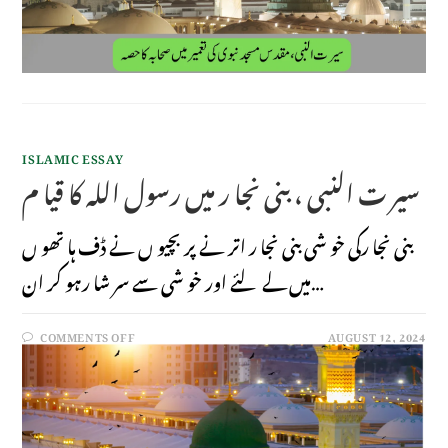
ISLAMIC ESSAY
سیر ت النبی ، بنی نجا ر میں رسول اللہ کا قیا م
بنی نجا رکی خو شی بنی نجا ر اتر نے پر بچیو ں نے ڈف ہا تھو ں
میں لے لئے اور خو شی سے سر شا رہو کر ان…
COMMENTS OFF
AUGUST 12, 2024