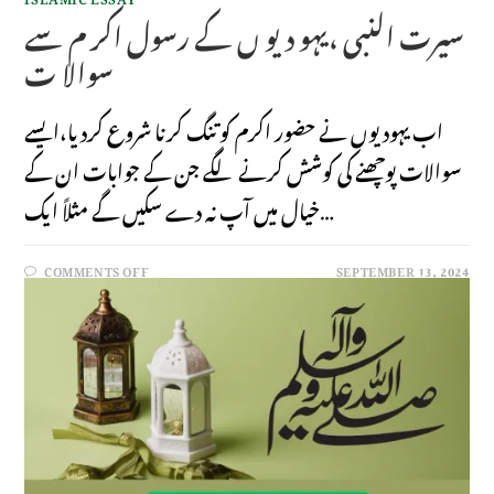
سیرت النبی ،یہو دیو ں کے رسول اکر م سے
سوالا ت
اب یہودیوں نے حضور اکرم کو تنگ کرنا شروع کردیا،ایسے
سوالات پوچھنے کی کوشش کرنے لگے جن کے جوابات ان کے
خیال میں آپ نہ دے سکیں گے مثلاً ایک…
COMMENTS OFF
SEPTEMBER 13, 2024