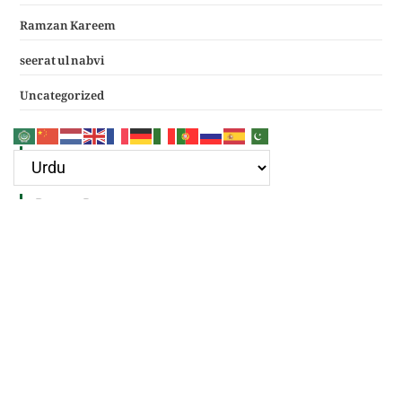
Ramzan Kareem
seerat ul nabvi
Uncategorized
Google Ad
Recent Posts
سرکار غوث اعظم نظر کرم خدارا
Haal e dil kis ko sunayen apke hotay hue
(دعائے عکاشہ) Dua e Akasha in Arabic with Translation
چھے کلمے
4 قل