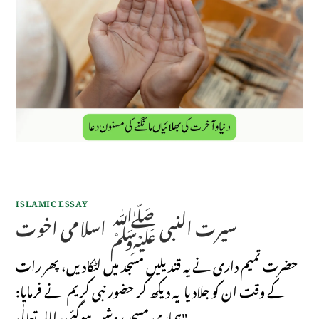
ISLAMIC ESSAY
سیرت النبی ﷺ اسلامی اخوت
حضرت تمیم داری نے یہ قندیلیں مسجد میں لٹکادیں، پھر رات
کے وقت ان کو جلادیا یہ دیکھ کر حضور نبی کریم نے فرمایا:
"ہماری مسجد روشن ہوگئی، اللہ تعالٰی…