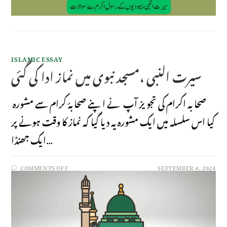
ISLAMIC ESSAY
سیرت النبی ،مسجد نبوی میں نماز ادا کی گئی
صحا بہ اکرام کی تجو یز آپ نے اپنے صحابۂ کرام سے مشورہ
کیا اس سلسلہ میں ایک مشورہ یہ دیا گیا کہ نماز کا وقت ہونے پر
ایک جھنڈا…
COMMENTS OFF
SEPTEMBER 4, 2024