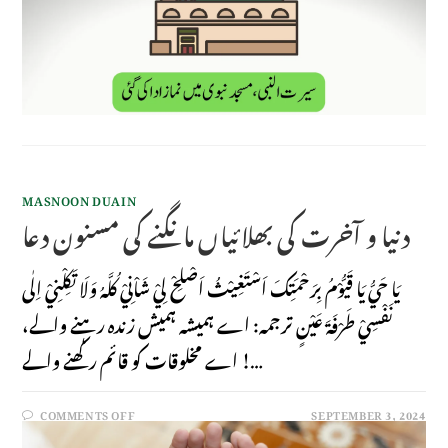
MASNOON DUAIN
دنیا و آخرت کى بھلائیاں مانگنے کی مسنون دعا
يَا حَيُّ يَا قَيُّوْمُ بِرَحْمَتِكَ اَسْتَغِيْثُ اَصْلِحْ لِيْ شَاْنِيْ كُلَّهُ وَلَا تَكِلْنِيْ اِلٰى
نَفْسِيْ طَرْفَةَ عَيْنٍ ترجمہ: اے ہمیشہ ہمیش زندہ رہنے والے،
اے مخلوقات کو قائم رکھنے والے !…
COMMENTS OFF
SEPTEMBER 3, 2024