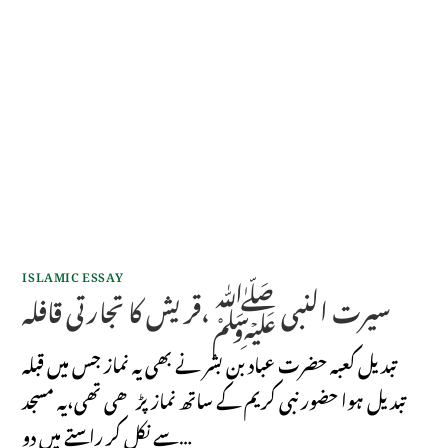
ISLAMIC ESSAY
سیرت النبی ﷺ،قریش کا تجارتی قافلہ
تبدیل کعبہ حضرت عباد بن بشر نے بھی یہ نماز جس میں قبلہ
تبدیل ہوا حضور نبی کریم کے ساتھ نماز پڑھی تھی،یہ مسجد
سے نکل کر راستے میں دو…