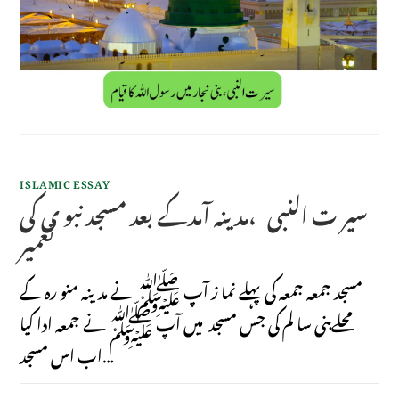
ISLAMIC ESSAY
سیر ت النبی ،مد ینہ آمدکے بعد مسجد نبو ی کی
تعمیر
مسجد جمعہ جمعہ کی پہلے نما ز آپ ﷺ نے مدینہ منو رہ کے
محلےبنی سا لم کی جس مسجد میں آپ ﷺ نے جمعہ ادا کیا
اب اس مسجد…