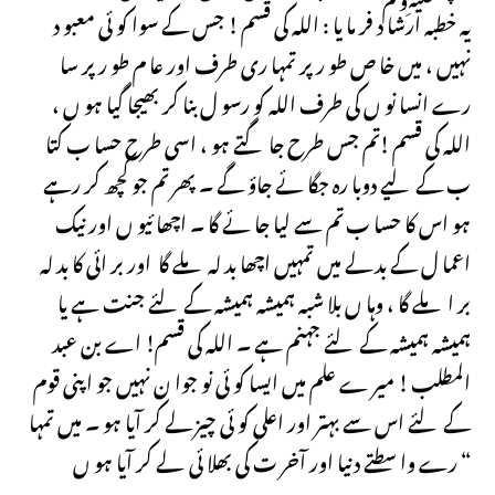
یہ خطبہ ارشا د فر ما یا : اللہ کی قسم ! جس کے سوا کو ئی معبو د
نہیں ، میں خا ص طو ر پر تمہا ری طرف اور عا م طو ر پر سا
رے انسا نو ں کی طرف اللہ کو رسو ل بنا کر بھیجا گیا ہو ں ،
اللہ کی قسم !تم جس طرح جا گتے ہو ، اسی طرح حسا ب کتا
ب کے لیے دوبا رہ جگا ئے جاؤ گے ۔ پھر تم جو کچھ کر رہے
ہو اس کا حسا ب تم سے لیا جا ئے گا ۔ اچھا ئیو ں اور نیک
اعما ل کے بد لے میں تمہیں اچھا بد لہ ملے گا اور بر ائی کا بد لہ
بر ا ملے گا ، وہا ں بلا شبہ ہمیشہ ہمیشہ کے لئے جنت ہے یا
ہمیشہ ہمیشہ کے لئے جہنم ہے ۔ اللہ کی قسم! اے بن عبد
المطلب ! میر ے علم میں ایسا کو ئی نو جوا ن نہیں جو اپنی قوم
کے لئے اس سے بہتر اور اعلی کو ئی چیز لے کر آیا ہو ۔ میں تمہا
رے وا سطتے دنیا اور آخر ت کی بھلا ئی لے کر آیا ہو ں “