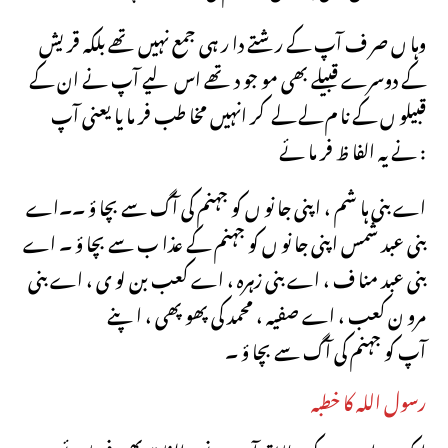
وہا ں صر ف آپ کے ر شتے دا ر ہی جمع نہیں تھے بلکہ قر یش
کے دوسرے قبیلے بھی مو جو د تھے اس لیے آپ نے ان کے
قبیلو ں کے نا م لے لے کر انہیں مخا طب فر ما یا یعنی آپ
نے یہ الفا ظ فر ما ئے :
اے بنی ہا شم ، اپنی جا نو ں کو جہنم کی آگ سے بچا ؤ ۔۔اے
بنی عبد شمس اپنی جا نو ں کو جہنم کے عذا ب سے بچا ؤ ۔ اے
بنی عبد منا ف ، اے بنی زہرہ ، اے کعب بن لو ی ، اے بنی
مرو ن کعب ، اے صفیہ ، محمد کی پھو پھی ، اپنے
آپ کو جہنم کی آگ سے بچا ؤ ۔
رسول اللہ کا خطبہ