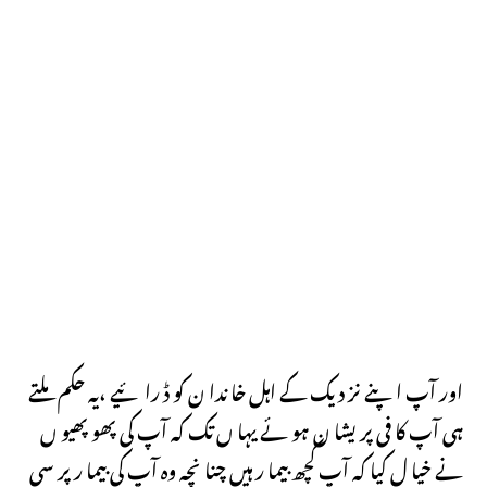
اور آپ اپنے نز دیک کے اہل خا ندا ن کو ڈ را ئیے ،یہ حکم ملتے
ہی آپ کا فی پر یشا ن ہو ئے یہا ں تک کہ آپ کی پھو پھیو ں
نے خیا ل کیا کہ آپ کچھ بیما ر ہیں چنا نچہ وہ آپ کی بیما ر پر سی