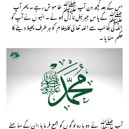
اس کے بعد کچھ دن آپ ﷺ خا مو ش رہے ۔ پھر آپ
ﷺ کے پا س جبر ئیل نا زل ہو ئے ۔ انہو ں نے آپ کو
اللہ کی جا نب سے اللہ تعا لیٰ کا پیغا م کو ہر طرف پھیلا دینے کا
حکم سنا یا ۔
آپ ﷺ نے دو با رہ لو گو ں کو جمع فر ما یا :ان کے سا منے