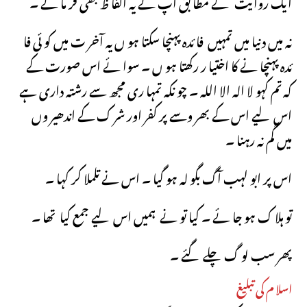
ایک روایت کے مطا بق آپ نے یہ الفا ظ بھی فر ما ئے ۔
نہ میں دنیا میں تمہیں فا ئدہ پہنچا سکتا ہو ں یہ آخر ت میں کو ئی فا
ئدہ پہنچا نے کا اختیا ر رکھتا ہو ں ۔ سوا ئے اس صورت کے
کہ تم کہو لا الہ الا اللہ ۔ چو نکہ تمہا ری مجھ سے رشتہ داری ہے
اس لیے اس کے بھر وسے پر کفر اور شر ک کے اندھیر وں
میں گم نہ رہنا ۔
اس پر ابو لہب آگ بگو لہ ہو گیا ۔ اس نے تلملا کر کہا ۔
تو ہلا ک ہو جا ئے ۔ کیا تو نے ہمیں اس لیے جمع کیا تھا ۔
پھر سب لو گ چلے گئے ۔
اسلا م کی تبلیغ