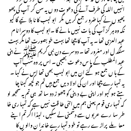
انہیں اللہ کی طرف آنے کی دعو ت دو ں یہ سن کر آپ کی پھو
پھیو ں نے کہا ضرو ر جمع کر یں مگر ابو لہب کا نا بلا ئیے گا کیو
نکہ وہ ہر گز آپ کی با ت نہیں ما نے گا ۔ابو لہب کا دوسرا نا م
عبد العزی تھا ۔ یہ آپ کا چچا تھا بہت خو بصورت تھا مگر بہت
سنگد ل اور مغرور تھا ۔ دوسرے دن نبی کر یم ﷺ نے بنی
عبد المطلب کے پا س دعو ت بھیجی ۔ اس پر وہ سب آپ
کے ہا ں جمع ہو گئے ان میں ابو لہب بھی تھا اس نے کہا ۔
یہ تمہا رے چچا اور ان کی اولا دیں جمع ہیں تم جو کچھ کہنا چا
ہتے ہو کہو اور اپنی بے دینی کو چھو ڑ دو سا تھ ہی تم یہ سمجھ لو
کہ تمہا ری قو م یعنی ہم میں اتنی طا قت نہیں ہے کہ تمہا ری خا
طر سا رے عربو ں سے دشمنی لے سکیں ، لہذا اگر تم اپنے
معا ملے پراڑ ے رہے تو خو د تمہا رے خا ندا ن والو ں کا