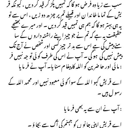
سب سے زیا دہ فر ض ہو گا کہ تمہیں پکڑ کر قید کر دیں ، کیو نکہ قر
یش کے تما ما خا ندا ن اور قبیلے تم پر چڑ ھ دو ڑیں ، اس سے تو
یہ ہی بہتر ہو گا کہ ہم ہی تمہیں قید کر دیں ۔ اور میر ے بھتیجے
حقیقت یہ ہے کہ تم نے جو چیز اپنے راشتہ دارو ں کے سا
منے پیش کی ہے اس سے بد تر چیز کسی اور شخص نے آج تک
پیش نہیں کی ہو گی ۔ آپ نے اس کی طرف کو ئی تو جہ نہیں فر
ما ئی اور حا ضر ین کو اللہ کا پیغا م سنا یا۔ آپ نے فر ما یا :
اے قریش کہو ا للہ کے سوا کو ئی معبود نہیں اور محمد اللہ کے
رسو ل ہیں ۔
آپ نے ان سے یہ بھی فر ما یا :
اے قریش اپنی جا نو ں کو جہنم کی آگ سے بچا ؤ ۔