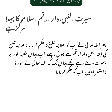
سیرت النبی،دار ارقم اسلا م کا پہلا
مرکزہے
پھر اللہ تعا لیٰ نے آپ کو اعلا نیہ تبلیغ کا حکم فر ما یا :اعلا نیہ تبلیغ
کی ابتدا بھی دار ار قم سے ہو ئی ، پہلے آپ یہا ں خفیہ طور پر
دعو ت دیتے رہے تھے یہا ں تک کہ اللہ تعا لیٰ نے سور ۃ
الشعر اءمیں آپ کو حکم فر ما یا :