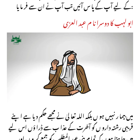
کے لیے آپ کے پا س آئیں تب آپ نے ان سے فر ما یا:
ابو لہب کا دوسرا نا م عبد العزی
میں بیما ر نہیں ہو ں بلکہ اللہ تعا لیٰ نے مجھے حکم دیا ہے اپنے
قر یبی رشتہ دارو ں کو آخرت کے عذا ب سے ڈرا ؤں اس لیے
میں چا ہتا ہو ں کہ تما م بنی عبد المطلب کو جمع کر و ں اور