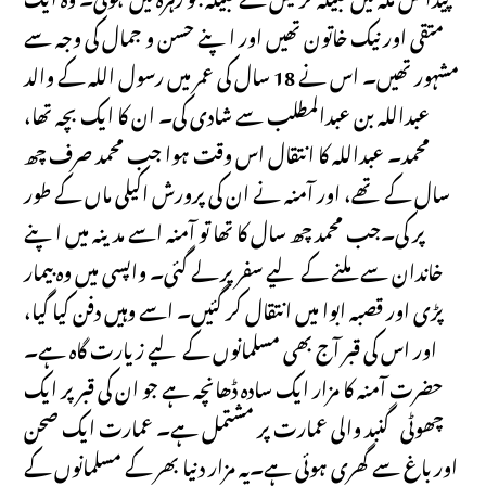
متقی اور نیک خاتون تھیں اور اپنے حسن و جمال کی وجہ سے
مشہور تھیں۔ اس نے 18 سال کی عمر میں رسول اللہ کے والد
عبداللہ بن عبدالمطلب سے شادی کی۔ ان کا ایک بچہ تھا،
محمد۔ عبداللہ کا انتقال اس وقت ہوا جب محمد صرف چھ
سال کے تھے، اور آمنہ نے ان کی پرورش اکیلی ماں کے طور
پر کی۔جب محمد چھ سال کا تھا تو آمنہ اسے مدینہ میں اپنے
خاندان سے ملنے کے لیے سفر پر لے گئی۔ واپسی میں وہ بیمار
پڑی اور قصبہ ابوا میں انتقال کر گئیں۔ اسے وہیں دفن کیا گیا،
اور اس کی قبر آج بھی مسلمانوں کے لیے زیارت گاہ ہے۔
حضرت آمنہ کا مزار ایک سادہ ڈھانچہ ہے جو ان کی قبر پر ایک
چھوٹی گنبد والی عمارت پر مشتمل ہے۔ عمارت ایک صحن
اور باغ سے گھری ہوئی ہے۔یہ مزار دنیا بھر کے مسلمانوں کے