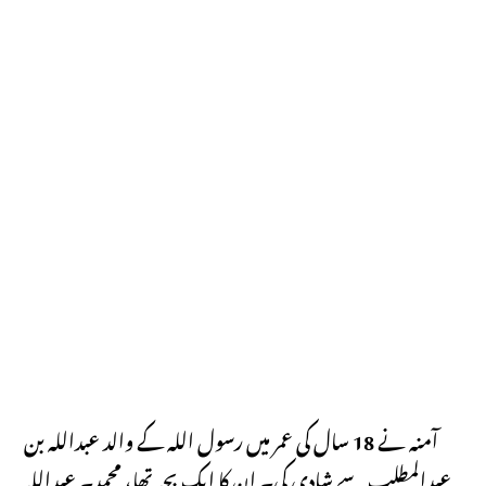
آمنہ نے 18 سال کی عمر میں رسول اللہ کے والد عبداللہ بن
عبدالمطلب سے شادی کی۔ ان کا ایک بچہ تھا، محمد۔ عبداللہ