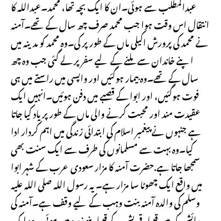
عبدالمطلب سے ہوئی۔ان کا ایک بچہ تھا، محمد۔عبداللہ کا
انتقال اس وقت ہوا جب محمد صرف چھ سال کے تھے۔آمنہ
نے محمد کی پرورش اکیلی ماں کے طور پر کی۔وہ محمد کو مدینہ میں
اپنے خاندان سے ملنے کے لیے سفر پر لے گئی جب وہ چھ
سال کے تھے۔وہ بیمار ہوگئیں اور واپسی میں راستے میں ہی
فوت ہوگئیں، اور ابوا کے قصبے میں دفن ہوئیں۔انہیں ایک
عقیدت مند اور محبت کرنے والی ماں کے طور پر یاد کیا جاتا
ہے جنہوں نے پیغمبر اسلام کی ابتدائی زندگی میں اہم کردار ادا
کیا۔وہ بہت سے مسلمانوں کی طرف سے ایک سنت بھی
سمجھا جاتا ہے.حضرت آمنہ کا مزار سعودی عرب کے شہر ابوا
میں واقع ایک چھوٹا سا مزار ہے۔ یہ رسول اللہ صلی اللہ علیہ
وسلم کی والدہ آمنہ بنت وہب کے لیے وقف ہے۔آمنہ کی
پیدائش مکہ میں قبیلہ قریش کے قبیلہ بنو زہرہ میں ہوئی۔ وہ ایک