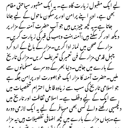
لیے ایک مقبول زیارت گاہ ہے۔ یہ ایک مشہور سیاحتی مقام
بھی ہے، اور اپنے پرامن اور پرسکون ماحول کے لیے جانا
جاتا ہے۔یہ کچھ چیزیں ہیں جو آپ حضرت آمنہ کے مزار پر
دیکھ اور کر سکتے ہیں:آمنہ بنت وہب کی قبر کی زیارت کریں۔
مزار کے صحن میں نماز ادا کریں۔مزار کے باغ کے ارد گرد
چہل قدمی.مزار کے فن تعمیر کی تعریف کریں۔مزار کی تاریخ
کے بارے میں جانیں۔دنیا بھر کے دوسرے مسلمانوں سے
ملیں۔حضرت آمنہ کا مزار ایک خوبصورت اور پرامن جگہ ہے
جو اسلامی تاریخ کی سب سے زیادہ قابل احترام شخصیات میں
سے ایک کے لیے وقف ہے۔ اسلامی ثقافت اور تاریخ میں
دلچسپی رکھنے والے کسی بھی مسافر کے لیے یہ ایک لازمی دورہ
ہے۔یہاں مزار کے بارے میں کچھ اضافی تفصیلات ہیں:یہ مزار
11ویں صدی عیسوی میں تعمیر کیا گیا تھا۔عمارت پتھر اور مٹی