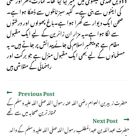
کی اینٹوں سے بنی ہے۔گنبد سبز ٹائلوں سے ڈھکا ہوا ہے۔
صحن ایک دیوار سے گھرا ہوا ہے۔باغ پھولوں اور درختوں
سے لگا ہوا ہے۔یہ مزار ان زائرین کے لیے ایک مقبول
مقام ہے جو پیغمبر اسلام کی جائے پیدائش پر جاتے ہیں۔ یہ
مسلمانوں کے لیے بھی ایک مقبول منزل ہے جو برکت اور
رہنمائی کے متلاشی ہیں
Previous Post
حضرت زبیر بن العوام رضی اللہ عنہ رسول اللہ صلی اللہ علیہ وسلم کے
ممتاز ترین صحابہ میں سے تھے
Next Post
حضرت عبداللہ بن عبدالمطلب رسول اللہ صلی اللہ علیہ وسلم کے والد