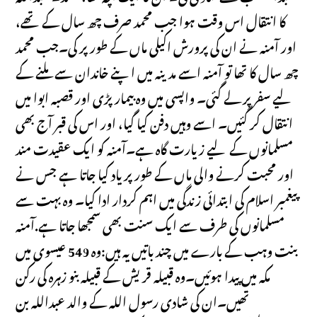
کا انتقال اس وقت ہوا جب محمد صرف چھ سال کے تھے،
اور آمنہ نے ان کی پرورش اکیلی ماں کے طور پر کی۔جب محمد
چھ سال کا تھا تو آمنہ اسے مدینہ میں اپنے خاندان سے ملنے کے
لیے سفر پر لے گئی۔ واپسی میں وہ بیمار پڑی اور قصبہ ابوا میں
انتقال کر گئیں۔ اسے وہیں دفن کیا گیا، اور اس کی قبر آج بھی
مسلمانوں کے لیے زیارت گاہ ہے۔آمنہ کو ایک عقیدت مند
اور محبت کرنے والی ماں کے طور پر یاد کیا جاتا ہے جس نے
پیغمبر اسلام کی ابتدائی زندگی میں اہم کردار ادا کیا۔ وہ بہت سے
مسلمانوں کی طرف سے ایک سنت بھی سمجھا جاتا ہے.آمنہ
بنت وہب کے بارے میں چند باتیں یہ ہیں:وہ 549 عیسوی میں
مکہ میں پیدا ہوئیں۔وہ قبیلہ قریش کے قبیلہ بنو زہرہ کی رکن
تھیں۔ان کی شادی رسول اللہ کے والد عبداللہ بن