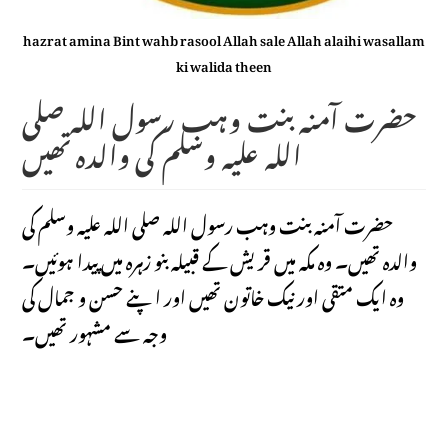
hazrat amina Bint wahb rasool Allah sale Allah alaihi wasallam
ki walida theen
حضرت آمنہ بنت وہب رسول اللہ صلی
اللہ علیہ وسلم کی والدہ تھیں
حضرت آمنہ بنت وہب رسول اللہ صلی اللہ علیہ وسلم کی
والدہ تھیں۔ وہ مکہ میں قریش کے قبیلہ بنو زہرہ میں پیدا ہوئیں۔
وہ ایک متقی اور نیک خاتون تھیں اور اپنے حسن و جمال کی
وجہ سے مشہور تھیں۔