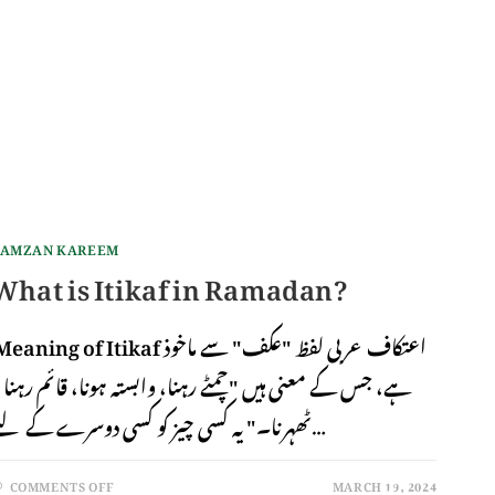
AMZAN KAREEM
What is Itikaf in Ramadan?
aning of Itikaf اعتکاف عربی لفظ "عکف" سے ماخوذ
ہے، جس کے معنی ہیں "چمٹے رہنا، وابستہ ہونا، قائم رہنا ی
ٹھہرنا۔" یہ کسی چیز کو کسی دوسرے کے لیے…
COMMENTS OFF
MARCH 19, 2024