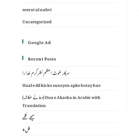
seerat ul nabvi
Uncategorized
Google Ad
Recent Posts
سرکار غوث اعظم نظر کرم خدارا
Haal e dil kis ko sunayen apke hotay hue
(دعائے عکاشہ) Dua e Akasha in Arabic with
Translation
چھے کلمے
4 قل