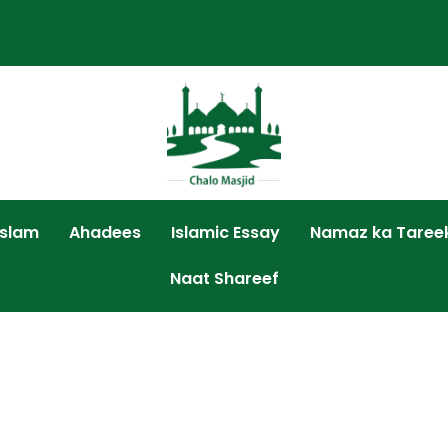
Islam
Ahadees
Islamic Essay
Namaz ka Taree
Naat Shareef