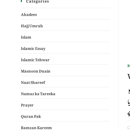
Categories
Ahadees
Hajj Umrah
Islam
Islamic Essay
Islamic Tehwar
R
Masnoon Duain
Naat Shareef
Me
Namaz ka Tareeka
ا
Prayer
Quran Pak
Ramzan Kareem