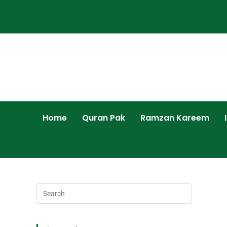
Home
Quran Pak
Ramzan Kareem