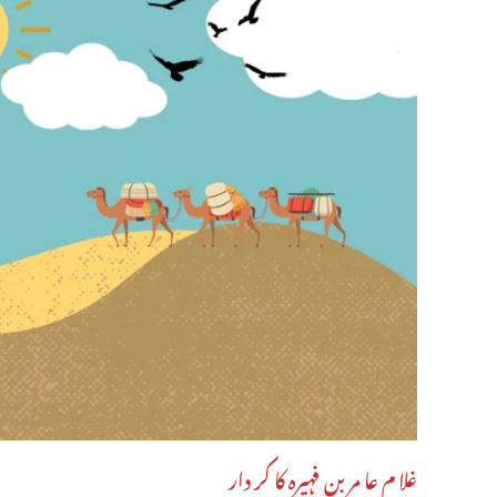
غلا م عا مر بن فہیرہ کا کر دار