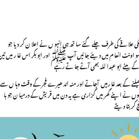
ی علا قے کی طرف چلے گئے سا تھ ہی انہو ں نے اعلا ن کر دیا جو
ے سو اونٹ انعا م میں دیئے جا ئیں آپ ﷺ اور ابو بکر اس غا ر میں تین
 بیٹے ابو عبدا للہ بھی آتے جا تے رہے
ا پھیلنے کے بعد غا رمیں آجاتے اور منہ اند ھیرے فجر کے وقت وہا ں سے
ں نے اپنے گھر میں گزاری ہے یہ دن میں قریش کے درمیا ن جو با
کر بتا دیتے