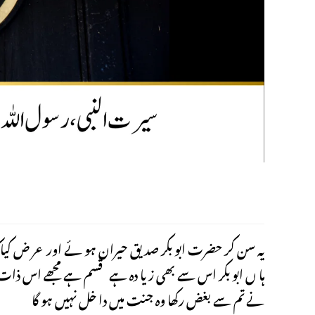
س
یہ سن کر حضرت ابو بکر صدیق حیران ہو ئے اور عر ض کیاک
ہا ں ابو بکر اس سے بھی زیا دہ ہے قسم ہے مجھے اس ذات
نے تم سے بغض رکھا وہ جنت میں دا خل نہیں ہو گا