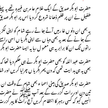
حضرت ابو بکر صد یق کے ایک غلا م عا مر بن فہیرہ تھے یہ 
طفیل نے ان پر ظلم ڈھا نا شروع کر دیا اس پر ابو بکر صدیق ن
یہ بھی ان دنو ں غا رمیں آتے جا تے رہے شا م کو اپنی لکڑی
کے جا نے کے بعد یہ بھی وہا ں سے اپنی بکر یا ں اسی راس
راتوں تک ان کا برابر یہ ہی معمو ل رہا یہ ایسا حضرت ابو بک
حضرت عبد اللہ کو بھی حضرت ابو بکر نے ہی حکم دیا تھا کہ وہ د
بھی یہ ہی ہد ایت تھی کہ دن پھر بکر یا ں چرایا کر یں اور شا م
حضرت ابو بکر صدیق کی بیٹی اسما ء بھی شام کے وقت ان کے لئے
تین دن اور رات گزرے کے بعد آپ ﷺ نے حضرت اسما ء سے ف
انہیں کہو کہ کسی رہبر کا انتظا م کریں آج رات کا پہر گزرت