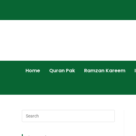
Home
Quran Pak
Ramzan Kareem