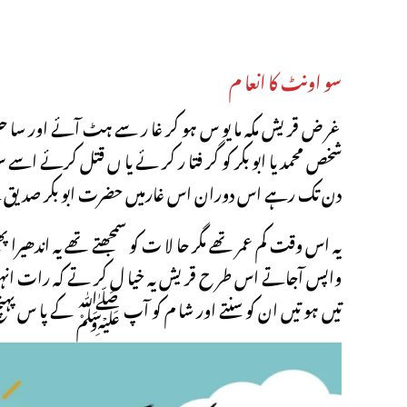
سو اونٹ کا انعا م
غر ض قر یش مکہ ما یو س ہو کر غا ر سے ہٹ آئے اور سا حل
شخص محمد یا ابو بکر کو گر فتا ر کر ئے یا ں قتل کرئے اس
دن تک رہے اس دوران اس غارمیں حضرت ابو بکر صد یق کے
یہ اس وقت کم عمر تھے مگر حا لا ت کو سمجھتے تھے یہ اندھیر
واپس آجاتے اس طر ح قر یش یہ خیا ل کر تے کہ رات انہو
تیں ہو تیں ان کو سنتے اور شا م کو آپ ﷺ کے پا س پہنچ 