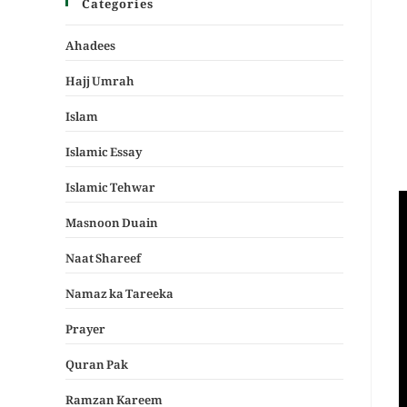
Categories
Ahadees
Hajj Umrah
Islam
Islamic Essay
Islamic Tehwar
Masnoon Duain
Naat Shareef
Namaz ka Tareeka
Prayer
Quran Pak
Ramzan Kareem