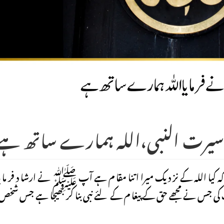
یرت النبی،اللہ ہمارے ساتھ ہے
ہ کیا اللہ کے نز دیک میرا اتنا مقا م ہے آپ ﷺ نے ارشا د فر ما ی
 کی جس نے مجھے حق کے پیغا م کے لئے نبی بنا کر بھیجا ہے جس شخص