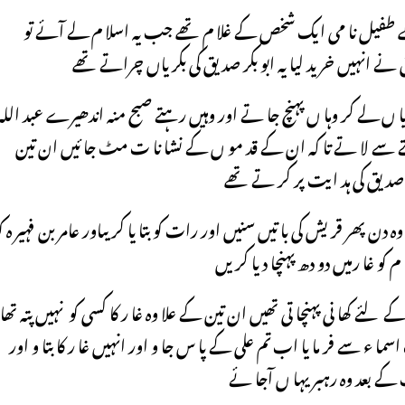
پہلے طفیل نا می ایک شخص کے غلا م تھے جب یہ اسلا م لے آئے تو
ے انہیں خر ید لیا یہ ابو بکر صدیق کی بکر یاں چراتے تھے
ا ں لے کر وہا ں پہنچ جا تے اور وہیں رہتے صبح منہ اندھیرے عبد اللہ
تے سے لا تے تا کہ ان کے قد مو ں کے نشا نا ت مٹ جا ئیں ان تین
ر صد یق کی ہد ایت پر کر تے تھے
ن پھر قر یش کی با تیں سنیں اور رات کو بتا یا کر یںاور عامر بن فہیر ہ ک
 کو غا رمیں دو دھ پہنچا دیا کر یں
 کھا نی پہنچا تی تھیں ان تین کے علا وہ غا ر کا کسی کو نہیں پتہ تھا
ر ما یا اب تم علی کے پا س جا و اور انہیں غا ر کا بتا و اور
 کے بعد وہ رہبر یہا ں آجا ئے