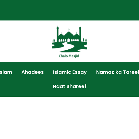
Islam
Ahadees
Islamic Essay
Namaz ka Taree
Naat Shareef