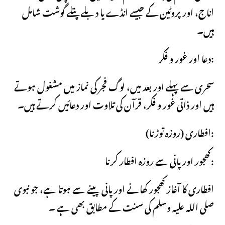
اناج، اور پروٹین کے جیسے انڈے یا دبلے پتلے گوشت شامل
ہیں۔
دعا اور غور و فکر:
سحری سے پہلے اور بعد میں، لوگ فجر کی نماز میں مشغول ہوتے
ہیں اور ذاتی غور و فکر، قرآن کی تلاوت اور دعائیں کرتے ہیں۔
افطاری (روزہ توڑنا):
کھجور اور پانی سے روزہ افطار کرنا:
افطاری کا آغاز کھجور کھانے اور پانی پینے سے ہوتا ہے، جو نبوی
صلی اللہ علیہ وسلم کی سنت کے مطابق بھی ہے ۔