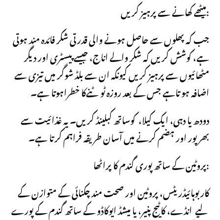
میٹھے کھانے سے پرہیز کریں:
جب کہ پھلوں سے حاصل ہونے والی قدرتی شکر فائدہ مند ہوتی
ہے، کوشش کریں کہ شکر والے اناج، جیسے پیسٹری اور دیگر
مٹھائیوں سے پرہیز کریں کیونکہ ان سے بلڈ شوگر میں تیزی سے
اضافہ ہو تاہے جس کے بعد روزہ ٹوٹنےکا خطراہوتا ہے۔
دودھ یا دہی، ایک کیلا، کوساتھ کبلینڈ کریں۔ یہ غذائیت سے
بھرپور اور ہضم کرنے میں آسان طریقہ فراہم کرتا ہے۔
پروٹین کے ساتھ پوری گندم کا پراٹھا:
کاربوہائیڈریٹس، پروٹین اور صحت مند چکنائی کے متوازن کے
لیے انڈے، کاٹیج پنیر، یا میشڈ ایوکاڈو کے ساتھ گندم کے پورے