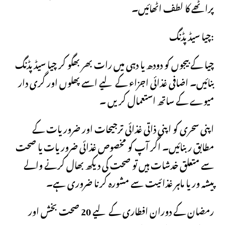
پراٹھے کا لطف اٹھائیں۔
چیا سیڈ پڈنگ:
چیا کے بیجوں کو دودھ یا دہی میں رات بھر بھگو کر چیا سیڈ پڈنگ
بنائیں۔ اضافی غذائی اجزاء کے لیے اسے پھلوں اور گری دار
میوے کے ساتھ استعمال کریں ۔
اپنی سحری کو اپنی ذاتی غذائی ترجیحات اور ضروریات کے
مطابق ربنائیں۔ اگر آپ کو مخصوص غذائی ضروریات یا صحت
سے متعلق خدشات ہیں تو صحت کی دیکھ بھال کرنے والے
پیشہ ور یا ماہر غذائیت سے مشورہ کرنا ضروری ہے۔
رمضان کے دوران افطاری کے لیے 20 صحت بخش اور