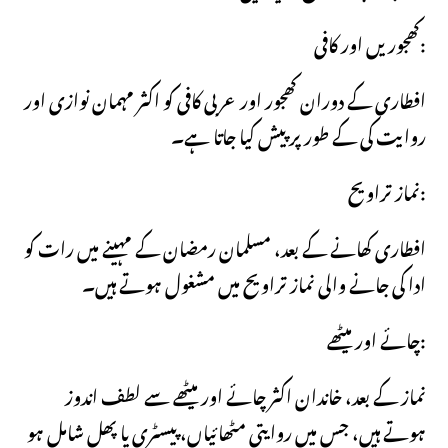
کھجوریں اور کافی:
افطاری کے دوران کھجور اور عربی کافی کو اکثر مہمان نوازی اور
روایت کی کے طور پر پیش کیا جاتا ہے۔
نماز تراویح:
افطاری کھانے کے بعد، مسلمان رمضان کے مہینے میں رات کو
ادا کی جانے والی نماز تراویح میں مشغول ہوتے ہیں۔
چائے اور میٹھے:
نماز کے بعد، خاندان اکثر چائے اور میٹھے سے لطف اندوز
ہوتے ہیں، جس میں روایتی مٹھائیاں، پیسٹری یا پھل شامل ہو