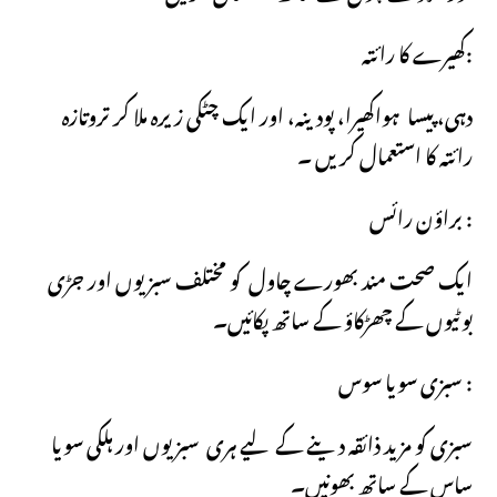
کھیرے کا رائتہ:
دہی، پیسا ہواکھیرا، پودینہ، اور ایک چٹکی زیرہ ملا کر تروتازہ
رائتہ کا استعمال کریں ۔
براؤن رائس :
ایک صحت مند بھورے چاول کو مختلف سبزیوں اور جڑی
بوٹیوں کے چھڑکاؤ کے ساتھ پکائیں۔
سبزی سویا سوس :
سبزی کو مزید ذائقہ دینے کے لیے ہری سبزیوں اور ہلکی سویا
ساس کے ساتھ بھونیں۔