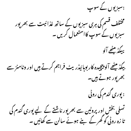
سبزیوں کے سوپ:
مختلف قسم کی ہری سبزیوں کے ساتھ غذائیت سے بھرپور
سبزیوں کے سوپ کااستعمال کریں ۔
بیکڈ میٹھے آلو:
بیکڈ میٹھے آلو پیچیدہ کاربوہائیڈریٹ فراہم کرتے ہیں اور وٹامنز سے
بھرپور ہوتے ہیں۔
پوری گندم کی روٹی :
تسلی بخش اور پروٹین سے بھرپور ناشتے کے لیے پوری گندم کی
تا زہ روٹی کو گھر کے بنے ہوئے سالن سے کھائیں ۔