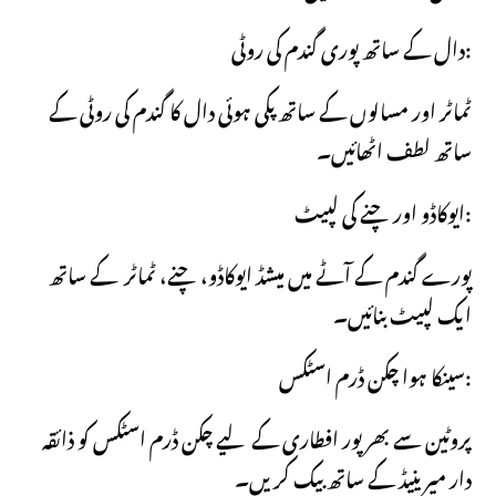
دال کے ساتھ پوری گندم کی روٹی:
ٹماٹر اور مسالوں کے ساتھ پکی ہوئی دال کا گندم کی روٹی کے
ساتھ لطف اٹھائیں۔
ایوکاڈو اور چنے کی لپیٹ:
پورے گندم کے آٹے میں میشڈ ایوکاڈو، چنے، ٹماٹر کے ساتھ
ایک لپیٹ بنائیں۔
سینکا ہوا چکن ڈرم اسٹکس:
پروٹین سے بھرپور افطاری کے لیے چکن ڈرم اسٹکس کو ذائقہ
دار میرینیڈ کے ساتھ بیک کریں۔