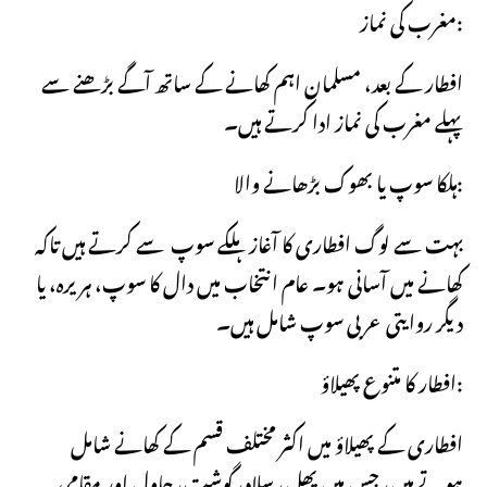
مغرب کی نماز:
افطار کے بعد، مسلمان اہم کھانے کے ساتھ آگے بڑھنے سے
پہلے مغرب کی نماز ادا کرتے ہیں۔
ہلکا سوپ یا بھوک بڑھانے والا:
بہت سے لوگ افطاری کا آغاز ہلکے سوپ سے کرتے ہیں تاکہ
کھانے میں آسانی ہو۔ عام انتخاب میں دال کا سوپ، ہریرہ، یا
دیگر روایتی عربی سوپ شامل ہیں۔
افطار کا متنوع پھیلاؤ:
افطاری کے پھیلاؤ میں اکثر مختلف قسم کے کھانے شامل
ہوتے ہیں، جس میں پھل، سلاد، گوشت، چاول اور مقامی