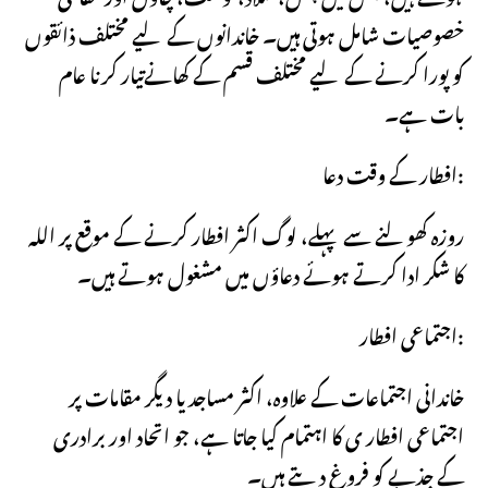
خصوصیات شامل ہوتی ہیں۔ خاندانوں کے لیے مختلف ذائقوں
کو پورا کرنے کے لیے مختلف قسم کے کھانےتیار کرنا عام
بات ہے۔
افطار کے وقت دعا:
روزہ کھولنے سے پہلے، لوگ اکثر افطار کرنے کے موقع پر اللہ
کا شکر ادا کرتے ہوئے دعاؤں میں مشغول ہوتے ہیں۔
اجتماعی افطار:
خاندانی اجتماعات کے علاوہ، اکثر مساجد یا دیگر مقامات پر
اجتماعی افطار ی کا اہتمام کیا جاتا ہے، جو اتحاد اور برادری
کے جذبے کو فروغ دیتے ہیں۔