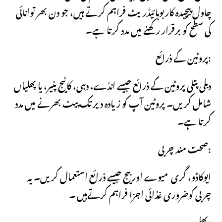
چاول پیچیدہ کاربوہائیڈریٹ فراہم کرتے ہیں، جو دن بھر توانائی
کی سطح کو برقرار رکھنے میں مدد کرتا ہے۔
پروٹین کے ذرائع:
دبلی پتلی پروٹین کے ذرائع جیسے انڈے، دہی، کاٹیج پنیر، یا پھلیاں
شامل کریں۔ پروٹین آپ کو زیادہ دیر تک پیٹ بھرنے میں مدد
کرتا ہے۔
صحت مند چربی:
ایوکاڈو، گری میوے اور بیج جیسے ذرائع استعمال کریں۔ یہ
چربی کوضروری غذائی اجزا فراہم کرتےہیں ۔
پھل: