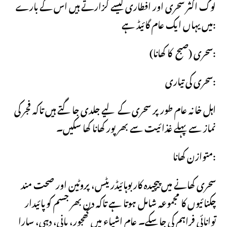
لوگ اکثر سحری اور افطاری کیسے گزارتے ہیں اس کے بارے
میں یہاں ایک عام گائیڈ ہے:
سحری (صبح کا کھانا):
سحری کی تیاری:
اہل خانہ عام طور پر سحری کے لیے جلدی جاگتے ہیں تاکہ فجر کی
نماز سے پہلے غذائیت سے بھرپور کھانا کھا سکیں۔
متوازن کھانا:
سحری کھانے میں پیچیدہ کاربوہائیڈریٹس، پروٹین اور صحت مند
چکنائیوں کا مجموعہ شامل ہوتا ہے تاکہ دن بھر جسم کوپائیدار
توانائی فراہم کی جاسکے۔ عام اشیاء میں کھجور، پانی، دہی، سارا