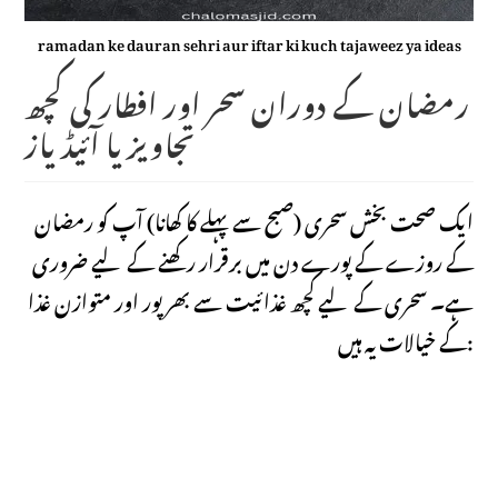
ramadan ke dauran sehri aur iftar ki kuch tajaweez ya ideas
رمضان کے دوران سحر اور افطار کی کچھ
تجاویز یا آئیڈیاز
ایک صحت بخش سحری (صبح سے پہلے کا کھانا) آپ کو رمضان
کے روزے کے پورے دن میں برقرار رکھنے کے لیے ضروری
ہے۔ سحری کے لیے کچھ غذائیت سے بھرپور اور متوازن غذا
کے خیالات یہ ہیں: