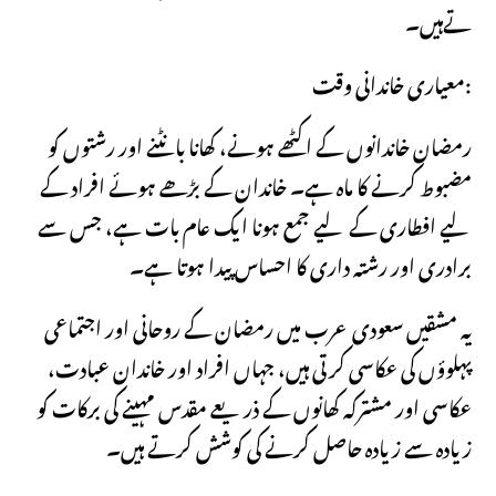
تےہیں۔
معیاری خاندانی وقت:
رمضان خاندانوں کے اکٹھے ہونے، کھانا بانٹنے اور رشتوں کو
مضبوط کرنے کا ماہ ہے۔ خاندان کے بڑھے ہوئے افراد کے
لیے افطاری کے لیے جمع ہونا ایک عام بات ہے، جس سے
برادری اور رشتہ داری کا احساس پیدا ہوتا ہے۔
یہ مشقیں سعودی عرب میں رمضان کے روحانی اور اجتماعی
پہلوؤں کی عکاسی کرتی ہیں، جہاں افراد اور خاندان عبادت،
عکاسی اور مشترکہ کھانوں کے ذریعے مقدس مہینے کی برکات کو
زیادہ سے زیادہ حاصل کرنے کی کوشش کرتے ہیں۔