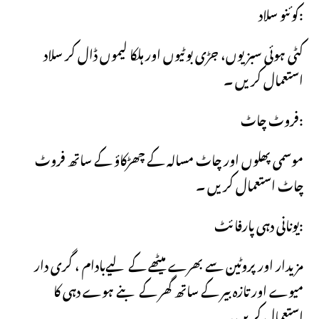
کوئنو سلاد:
کٹی ہوئی سبزیوں، جڑی بوٹیوں اور ہلکا لیموں ڈال کر سلاد
استعمال کریں ۔
فروٹ چاٹ:
موسمی پھلوں اور چاٹ مسالہ کے چھڑکاؤ کے ساتھ فروٹ
چاٹ استعمال کریں ۔
یونانی دہی پارفائٹ:
مزیدار اور پروٹین سے بھرے میٹھے کے لیےبادام ، گری دار
میوے اور تازہ بیر کے ساتھ گھر کے بنے ہوے دہی کا
استعمال کریں ۔