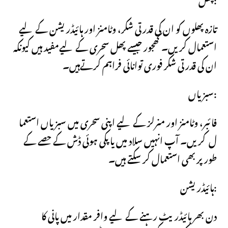
تازہ پھلوں کو ان کی قدرتی شکر، وٹامنز اور ہائیڈریشن کے لیے
استعمال کریں۔ کھجور جیسے پھل سحری کے لیےمفید ہیں کیونکہ
ان کی قدرتی شکر فوری توانائی فراہم کرتےہیں۔
سبزیاں:
فائبر، وٹامنز اور منرلز کے لیے اپنی سحری میں سبزیاں استعما
ل کریں۔ آپ انہیں سلاد میں یا پکی ہوئی ڈش کے حصے کے
طور پربھی استعمال کر سکتے ہیں۔
:
ہائیڈریشن
دن بھر ہائیڈریٹ رہنے کے لیے وافر مقدار میں پانی کا