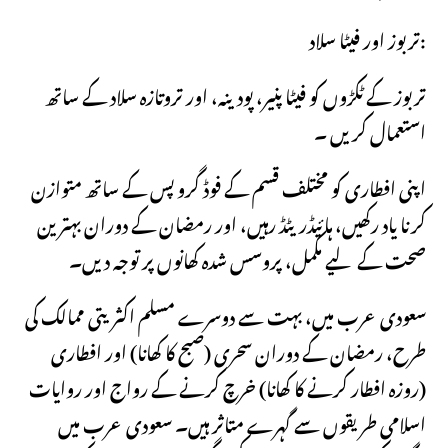
تربوز اور فیٹا سلاد:
تربوز کے ٹکڑوں کو فیٹا پنیر، پودینہ، اور تروتازہ سلاد کے ساتھ
استعمال کریں ۔
اپنی افطاری کو مختلف قسم کے فوڈ گروپس کے ساتھ متوازن
کرنا یاد رکھیں، ہائیڈریٹڈ رہیں، اور رمضان کے دوران بہترین
صحت کے لیے مکمل، پروسس شدہ کھانوں پر توجہ دیں۔
سعودی عرب میں، بہت سے دوسرے مسلم اکثریتی ممالک کی
طرح، رمضان کے دوران سحری (صبح کا کھانا) اور افطاری
(روزہ افطار کرنے کا کھانا) خرچ کرنے کے رواج اور روایات
اسلامی طریقوں سے گہرے متاثر ہیں۔ سعودی عرب میں