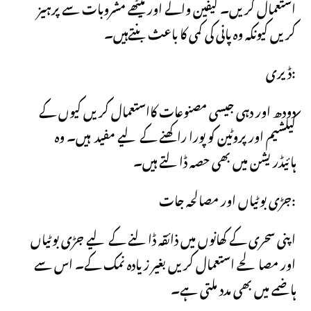
استعمال کریں۔ کیفین والے اور میٹھے مشروبات سے پرہیز
کریں کیونکہ وہ پانی کی کمی کا باعث بنتےہیں۔
:
ڈیری
دودھ اور دہی جیسی مصنوعات کااستعمال کریں کیوں کے
کیلشیم اور پروٹین کو پورا راکھنے کے لیے مفید ہیں۔ وہ
ہائیڈریشن میں بھی حصہ ڈالتے ہیں۔
جڑی بوٹیاں اور مصالحہ جات:
اپنی سحری کے کھانوں میں ذائقہ ڈالنے کے لیے جڑی بوٹیاں
اور مصالحے استعمال کریں بغیر زیادہ نمک کے۔ اس سے
ہاضمے میں بھی مدد ملتی ہے۔