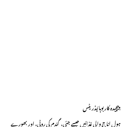
پیچیدہ کاربوہائیڈریٹس:
ہول اناج والی غذائیں جیسے جئی، گندم کی روٹی، اور بھورے