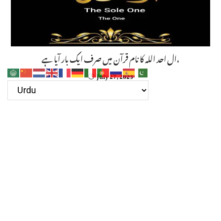
ال احد اللہ کا نام قرآن میں صرف ایک بار آیا ہے،
July 27, 2023
مجیب” کا مطلب ہے “جواب دینے والا