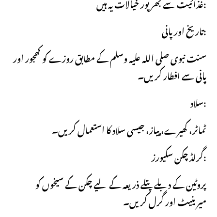
غذائیت سے بھرپور خیالات یہ ہیں:
تاریخ اور پانی:
سنت نبوی صلی اللہ علیہ وسلم کے مطابق روزے کو کھجور اور
پانی سے افطار کریں۔
سلاد:
ٹماٹر، کھیرے، پیاز، جیسی سلاد کا استعمال کریں۔
گرلڈ چکن سکیورز:
پروٹین کے دبلے پتلے ذریعہ کے لیے چکن کے سیخوں کو
میرینیٹ اور گرل کریں۔