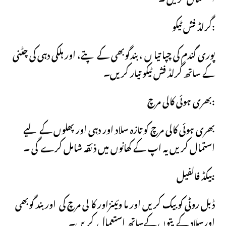
گرلڈ فش ٹیکو:
پوری گندم کی چپا تیا ں ، بندگوبھی کے پتے، اور ہلکی دہی کی چٹنی
کے ساتھ گرلڈ فش ٹیکو تیار کریں۔
بھری ہوئی کالی مرچ:
بھری ہوئی کالی مرچ کو تازہ سلاد اور دہی اور پھلوں کے لیے
استمال کریں یہ اپ کے کھانوں میں ذئقہ شامل کرے گی ۔
بیکڈ فالفیل:
ڈبل روٹی کو بیک کریں اور ما وئینزاور کا لی مرچ کی اور بند گوبھی
اورسلاد کے پتوں کےساتھ استعمال کریں۔