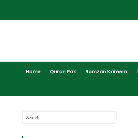
Home
Quran Pak
Ramzan Kareem