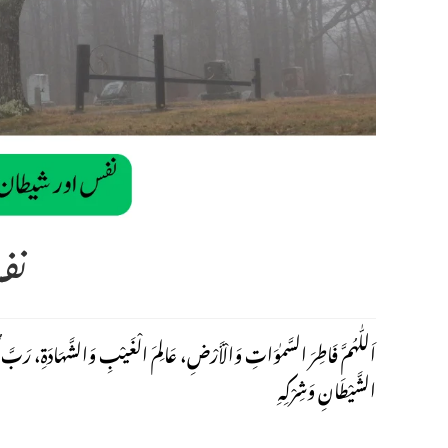
نف
اَللّٰهُمَّ فَاطِرَ السَّمٰوَاتِ وَالْأَرْضِ، عَالِمَ الْغَيْبِ وَالشَّهَادَةِ، رَبَّ كُلِّ
الشَّيْطَانِ وَشِرْكِهِ