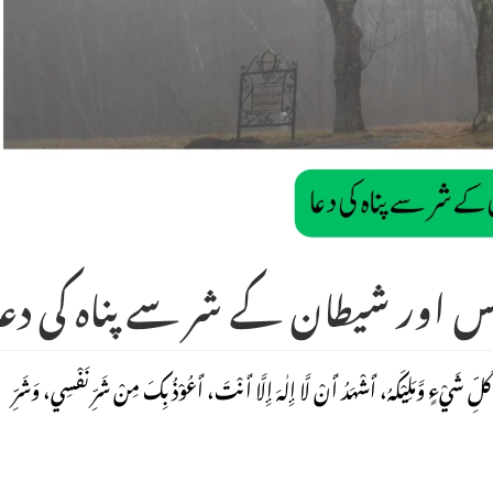
س اور شیطان کے شر سے پناہ کی دعا
 شَيْءٍ وَّمَلِيْكَهُ، أَشْهَدُ أَنْ لَّا إِلٰهَ إِلَّا أَنْتَ، أَعُوْذُ بِكَ مِنْ شَرِّ نَفْسِي، وَشَرِّ