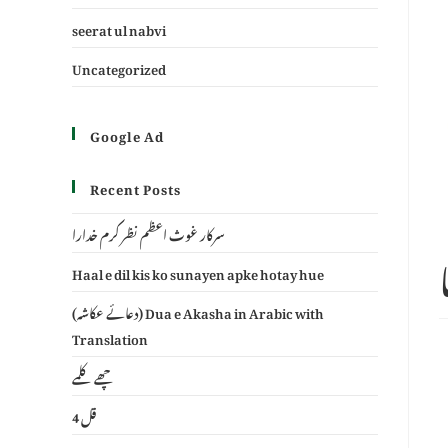
seerat ul nabvi
Uncategorized
Google Ad
Recent Posts
سرکار غوث اعظم نظر کرم خدارا
Haal e dil kis ko sunayen apke hotay hue
(دعائے عکاشہ) Dua e Akasha in Arabic with
Translation
چھے کلمے
4 قل