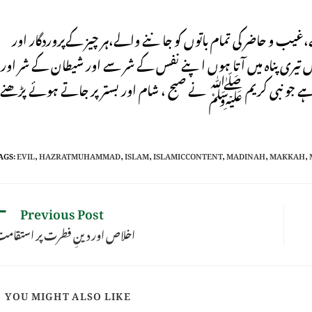
یب و حاضر کی تمام باتوں کو جاننے والے،ہر چیز کےپروردگار اور
میں تیری پناہ میں آتا ہوں اپنے نفس کے شر سے اور شیطان کے شر اور
ہے جو نبی کریم ﷺ نے صبح ، شام اور بستر پر جاتے ہوئے پڑھنے
AGS
:
EVIL
,
HAZRATMUHAMMAD
,
ISLAM
,
ISLAMICCONTENT
,
MADINAH
,
MAKKAH
,
Previous Post
اخلاص اور دینِ فطرت پر استقام
YOU MIGHT ALSO LIKE