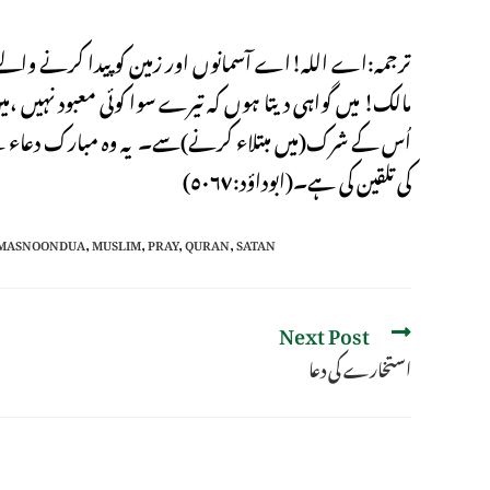
ترجمہ:اے اللہ!اے آسمانوں اور زمین کو پیدا کرنے والے،غ
مالک! میں گواہی دیتا ہوں کہ تیرے سوا کوئی معبود نہیں ،
اُس کے شرک(میں مبتلاء کرنے)سے۔ یہ وہ مبارک دعاء 
کی تلقین کی ہے۔(ابوداؤد:٥٠٦٧)
MASNOONDUA
,
MUSLIM
,
PRAY
,
QURAN
,
SATAN
Next Post
استخارے کى دعا