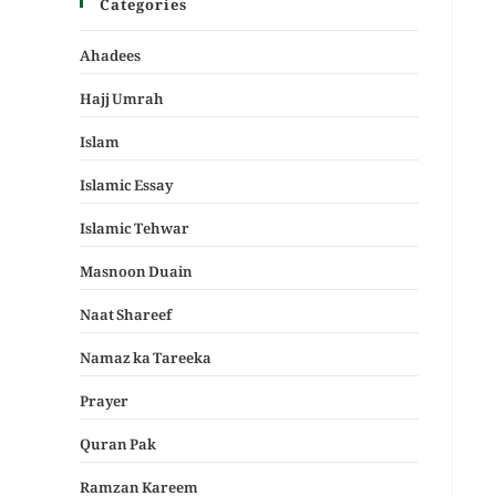
Categories
Ahadees
Hajj Umrah
Islam
Islamic Essay
Islamic Tehwar
Masnoon Duain
Naat Shareef
Namaz ka Tareeka
Prayer
Quran Pak
Ramzan Kareem