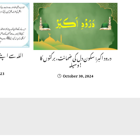
اللہ سے اپنے 
درود اکبر: سکون دل کی ضمانت، برکتوں کا
وسیلہ!
023
October 30, 2024