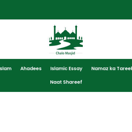
Islam
Ahadees
Islamic Essay
Namaz ka Taree
Naat Shareef