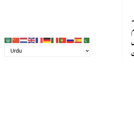
۔
م
ں
ن
ہم
۔
ا