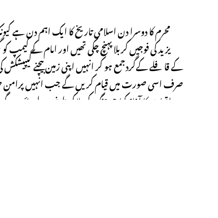
محرم کا دوسرا دن اسلامی تاریخ کا ایک اہم دن ہے کیونکہ
یزید کی فوجیں کربلا پہنچ چکی تھیں اور امام کے کیمپ 
کے قافلے کےگردجمع ہو کر انہیں اپنی زمین بیچنے کیپیشکش کی
صرف اسی صورت میں قیام کریں گے جب انہیں پرامن طری
واقعات میں سے
Next Post
کربلا کی جنگ اسلام کی تاریخ کا ایک اہم واقعہ تھا