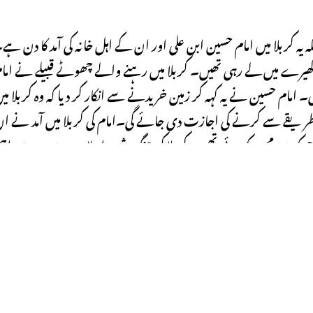
 یہ کربلا میں امام حسین ابن علی اور ان کے اہل خانہ کی آمد کا دن ہے
کو گھیرے میں لے رہی تھیں۔ کربلا میں رہنے والے چھوٹے قبیلے نے اما
۔ امام حسین نے یہ کہہ کر زمین خریدنے سے انکار کر دیا کہ وہ کربلا می
قے سے کرنے کی اجازت دی جائے گی۔امام کی کربلا میں آمد نے ا
واقعات کا آغاز کیا جو جنگ کربلا کی طرف لے جائیں گے جو کہ 10 محرم کو ہوئی تھی۔ کربلا کی جنگ شیعہ اسلام میں سب سے ا
 ایک ہے، اور ہر سال محرم کے مہینے میں اس کی یاد منائی جاتی ہے
Previous Post
کربلا میں حسین ابن علی کے خاندان پر دریائے فرات کا پانی بند کر دیا گی