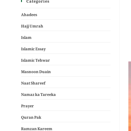
Categories
Ahadees
Hajj Umrah
Islam
Islamic Essay
Islamic Tehwar
Masnoon Duain
Naat Shareef
Namaz ka Tareeka
Prayer
Quran Pak
Ramzan Kareem