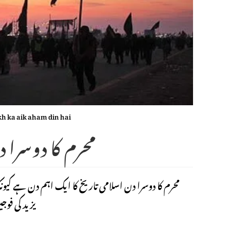
h ka aik aham din hai
محرم کا دوسرا 
محرم کا دوسرا دن اسلامی تاریخ کا ایک اہم دن ہے کیونکہ
یزید کی فوج