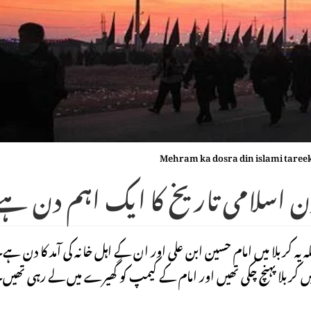
Mehram ka dosra din islami tareek
دن اسلامی تاریخ کا ایک اہم دن ہے
 یہ کربلا میں امام حسین ابن علی اور ان کے اہل خانہ کی آمد کا دن ہے
یں کربلا پہنچ چکی تھیں اور امام کے کیمپ کو گھیرے میں لے رہی تھیں