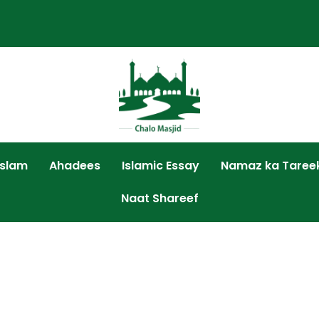
Islam
Ahadees
Islamic Essay
Namaz ka Taree
Naat Shareef