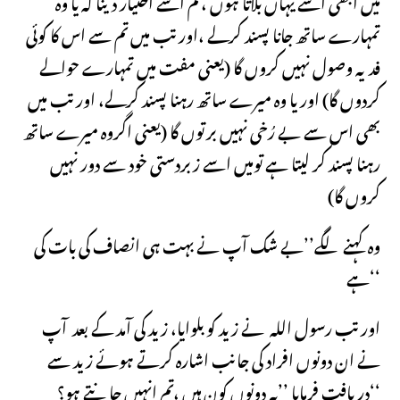
میں ابھی اسے یہاں بلاتا ہوں ،تم اسے اختیار دینا کہ یا وہ
تمہارے ساتھ جانا پسند کرلے ،اور تب میں تم سے اس کا کوئی
فدیہ وصول نہیں کروں گا (یعنی مفت میں تمہارے حوالے
کردوں گا) اور یا وہ میرے ساتھ رہنا پسند کرلے، اور تب میں
بھی اس سے بے رُخی نہیں برتوں گا (یعنی اگروہ میرے ساتھ
رہنا پسند کر لیتا ہے تومیں اسے زبردستی خود سے دور نہیں
کروں گا)
وہ کہنے لگے’’بے شک آپ نے بہت ہی انصاف کی بات کی
ہے‘‘
اور تب رسول اللہ نے زید کو بلوایا، زید کی آمد کے بعد آپ
نے ان دونوں افراد کی جانب اشارہ کرتے ہوئے زید سے
دریافت فرمایا ’’یہ دونوں کون ہیں ،تم انہیں جانتے ہو؟‘‘