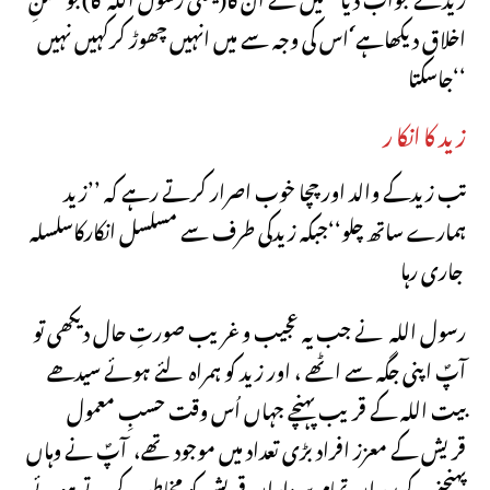
اخلاق دیکھاہے ٗ اس کی وجہ سے میں انہیں چھوڑ کرکہیں نہیں
جاسکتا‘‘
زید کا انکا ر
تب زیدکے والد اور چچا خوب اصرار کرتے رہے کہ ’’زید
ہمارے ساتھ چلو‘‘جبکہ زیدکی طرف سے مسلسل انکارکاسلسلہ
جاری رہا
رسول اللہ نے جب یہ عجیب وغریب صورتِ حال دیکھی تو
آپؐ اپنی جگہ سے اٹھے ، اور زید کو ہمراہ لئے ہوئے سیدھے
بیت اللہ کے قریب پہنچے جہاں اُس وقت حسبِ معمول
قریش کے معزز افراد بڑی تعداد میں موجود تھے، آپؐ نے وہاں
پہنچنے کے بعد ان تمام سردارانِ قریش کو مخاطب کرتے ہوئے