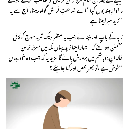
با آوازِبلند یوں کہا’’اے جماعتِ قریش گواہ رہنا، آج سے یہ
زید میرا بیٹا ہے‘‘
زید کے باپ اور چچا نے جب یہ منظر دیکھا تو یہ سوچ کرکافی
مطمئن ہوگئے کہ ’’ہمارا بیٹا زید یہاں مکہ میں معزز ترین
خاندانِ بنوہاشم میں پرورش پائے گا مزید یہ کہ جب وہ خود یہاں
خوش ہے ،تو پھر ہمیں اورکیا چاہئے ؟‘‘