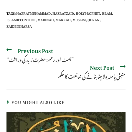
TAGS
:
HAZRATMUHAMMAD
,
HAZRATZAID
,
HOLYPROPHET
,
ISLAM
,
ISLAMICCONTENT
,
MADINAH
,
MAKKAH
,
MUSLIM
,
QURAN
,
ZAIDBINHARSA
Previous Post
“ہمت اور رحم: حضرت زید کی وراثت”
Next Post
متبنّیٰ یامنہ بولا بیٹا بنانے کی ممانعت کا حکم
YOU MIGHT ALSO LIKE