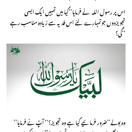
اس پر رسول اللہ نے فرمایا’’کیا میں تمہیں ایک ایسی
تجویزدوں جوتمہارے لئے اس فدیہ سے زیادہ مناسب رہے
گی؟‘‘
وہ بولے’’ضرور فرمائیے کیا ہے وہ تجویز؟‘‘ آپؐ نے فرمایا’’