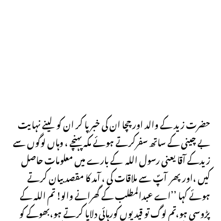
حضرت زید کے والد اور چچا ان کی خبر پا کر ان کو لینے نہایت
بے چینی کے ساتھ سفرکرتے ہوئے مکہ پہنچے ، وہاں لوگوں سے
زیدکے آقا یعنی رسول اللہ کے بارے میں معلومات حاصل
کیں ،اور پھر آپؐ سے ملاقات کی ، آمد کا مقصد بیان کرتے
ہوئے کہا ’’اے عبدالمطلب کے گھرانے والو! تم اللہ کے
پڑوسی ہو،تم لوگ تو قیدیوں کورہائی دلایا کرتے ہو،بھوکے کو