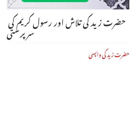
حضرت زید کی تلاش اور رسول کریم کی
سرپرستی
حضرت زید کی واپسی