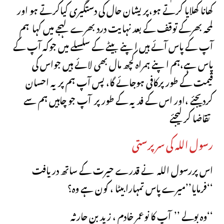
کھانا کھلایا کرتے ہو،پریشان حال کی دستگیری کیاکرتے ہو اور
لمحہ بھرکے توقف کے بعد نہایت درد بھرے لہجے میں کہا ہم
آپ کے پاس آئے ہیں اپنے بیٹے کے سلسلے میں جوکہ آپ کے
پاس ہے،ہم اپنے ہمراہ کچھ مال بھی لائے ہیں جواس کی
قیمت کے طور پرکافی ہوجائے گا، پس آپ ہم پریہ احسان
کردیجئے ،اور اس کے فدیہ کے طور پر آپ جو چاہیں ہم سے
تقاضا کر لیجئے
رسول اللہ کی سرپرستی
اس پررسول اللہ نے قدرے حیرت کے ساتھ دریافت
فرمایا’’میرے پاس تمہارابیٹا ، کون ہے وہ؟‘‘
وہ بولے ’’ آپ کا نوعمر خادم ، زید بن حارثہ‘‘