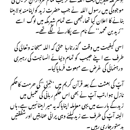
موجودگی میں رسول اللہ نے جب حضرت زید کواپنامنہ بولابیٹا
بنانے کا اعلان کیا تھا،تبھی سے تمام شہرمکہ میں لوگ اسے
’’زیدبن محمد‘‘ کے نام سے پکارنے لگے تھے۔
اسی کیفیت میں وقت گذرتارہا حتیٰ کہ اللہ سبحانہ وتعالیٰ کی
طرف سے اپنے حبیب کو تمام دنیائے انسانیت کی رہبری
ورہنمائی کی غرض سے مبعوث فرمایاگیا۔
آپؐ کی بعثت کے بعد قرآن کریم میں ’’تَبَنِّی‘‘کی حرمت کاحکم
نازل ہوا،تب آپؐ نے بھی اس حکمِ ربانی کی تعمیل میں
زیدکے بارے میں یہی معاملہ اپنایاکہ یہ میر ابیٹانہیں ہے، ہاں
البتہ آپؐ کی طرف سے زیدکیلئے وہی پرانی عنایتیں اورشفقتیں
بدستورجاری رہیں ۔