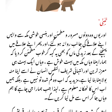
’تَبَنِّی
اوریوں وہ دونوں مسرور و مطمئن اور ہنسی خوشی مکہ سے واپس
اپنے علاقے کی جانب روانہ ہوگئے،اور پھر اپنے علاقے میں
پہنچنے کے بعد زید کی ماں کو بھی یہ کہہ کرخوب مطمئن کر دیا کہ
ہمارا بیٹا وہاں مکہ میں بہت خوش ہے ، وہاں ایک بہت ہی
معزز ترین اورانتہائی شریف النفس انسان نے اسے اپنا منہ
بولا بیٹا بنا لیا ہے،مزید یہ کہ اب وہ گم شدہ تو نہیں ہے ،بلکہ ہمیں
اب اس کا ٹھکانہ معلوم ہے ،لہٰذا جب ہمارا جی چاہے گا ہم
وہاں جا کر اس سے مل لیا کریں گے۔
اِدھر مکہ شہرمیں بیت اللہ کے قریب تمام سردارانِ قریش کی