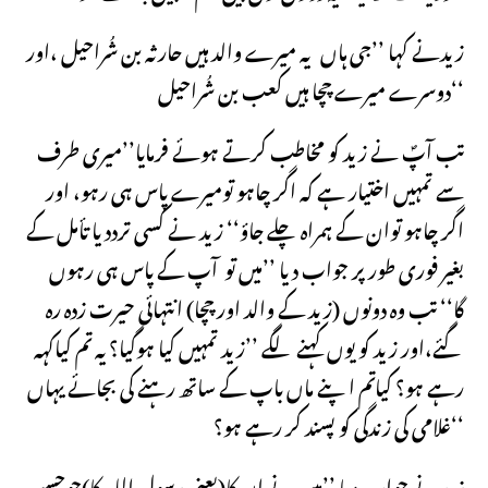
زیدنے کہا ’’جی ہاں یہ میرے والد ہیں حارثہ بن شُراحیل ،اور
دوسرے میرے چچا ہیں کعب بن شُراحیل‘‘
تب آپؐ نے زید کو مخاطب کرتے ہوئے فرمایا’’میری طرف
سے تمہیں اختیار ہے کہ اگر چاہو تومیرے پاس ہی رہو، اور
اگر چاہو توان کے ہمراہ چلے جاؤ‘‘ زید نے کسی تردد یا تأمل کے
بغیر فوری طور پر جواب دیا ’’میں تو آپ کے پاس ہی رہوں
گا‘‘ تب وہ دونوں (زید کے والد اور چچا) انتہائی حیرت زدہ رہ
گئے،اور زید کو یوں کہنے لگے ’’زید تمہیں کیا ہوگیا؟ یہ تم کیاکہہ
رہے ہو؟ کیاتم اپنے ماں باپ کے ساتھ رہنے کی بجائے یہاں
غلامی کی زندگی کو پسند کر رہے ہو؟‘‘
زیدنے جواب دیا ’’میں نے ان کا(یعنی رسول اللہ کا)جوحسنِ