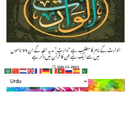
الوارث کے نام کا مطلب ہے “وارث”۔ یہ اللہ کے ان 99 ناموں
میں سے ایک ہے جن کا قرآن میں ذکر ہے
July 23, 2023