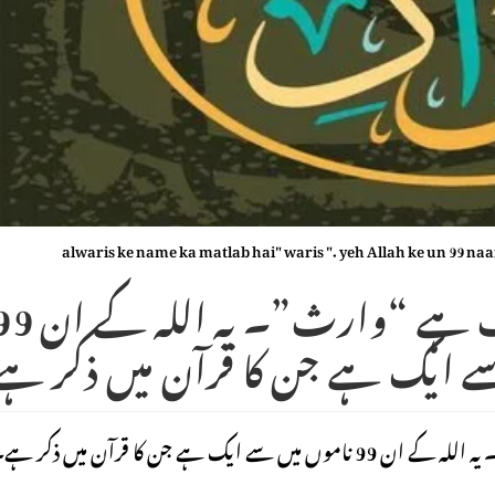
alwaris ke name ka matlab hai" waris ". yeh Allah ke un 99 naa
الوارث کے نام کا مطلب ہے “وارث”۔ یہ ال
ے ایک ہے جن کا قرآن میں ذکر ہے
ہے جن کا قرآن میں ذکر ہے۔