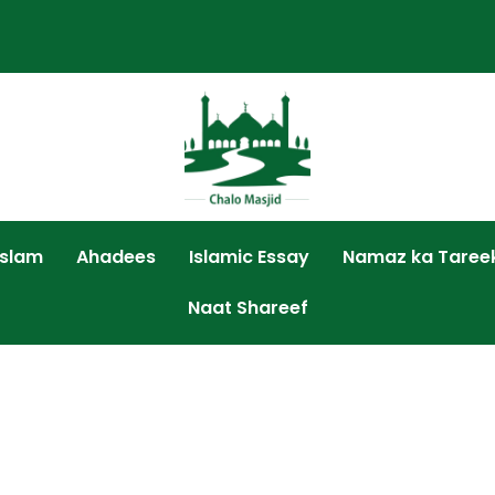
Islam
Ahadees
Islamic Essay
Namaz ka Taree
Naat Shareef