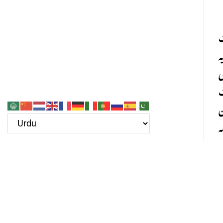
ث
ہ
ی
ث
ن
 نام اللہ
ی
۔
ے ان 99 ناموں