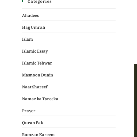
Categories
Ahadees
Hajj Umrah
Islam
Islamic Essay
Islamic Tehwar
Masnoon Duain
Naat Shareef
Namaz ka Tareeka
Prayer
Quran Pak
Ramzan Kareem