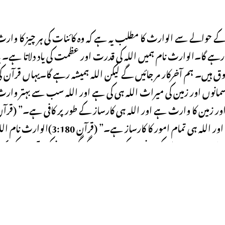
حوالے سے الوارث کا مطلب یہ ہے کہ وہ کائنات کی ہر چیز کا وار
 گا۔الوارث نام ہمیں اللہ کی قدرت اور عظمت کی یاد دلاتا ہے۔ ی
وق ہیں۔ ہم آخرکار مر جائیں گے لیکن اللہ ہمیشہ رہے گا۔یہاں قرآن ک
سمانوں اور زمین کی میراث اللہ ہی کی ہے اور اللہ سب سے بہتر وار
 آسمانوں اور زمین کا وارث ہے اور اللہ ہی کارساز کے طور پر کافی ہے۔” (قرآ
2:180)”اور آسمانوں اور زمین کی میراث اللہ ہی کی ہے اور اللہ ہی تمام امور کا کارساز ہے۔” (قرآن 3:180)الوارث
پنی موت اور اللہ کی مرضی کے مطابق زندگی گزارنے کی اہمیت کی بھ
یاد دہانی ہے
Previous Post
البقیع کے نام کا مطلب ہے” یا “ابدی”۔ یہ اللہ ک