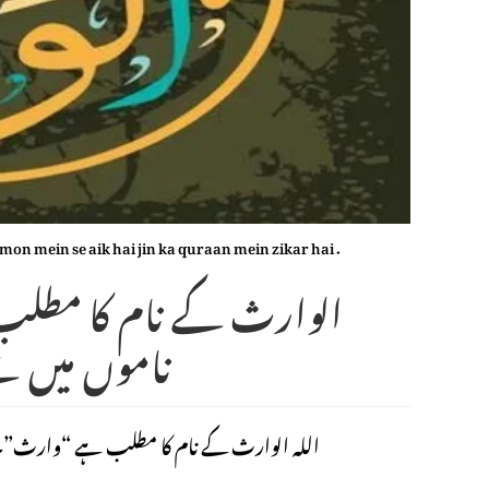
mon mein se aik hai jin ka quraan mein zikar hai .
ناموں میں س
اللہ الوارث کے نام کا مطلب ہے “وارث”۔ یہ اللہ کے ان 99 ناموں میں سے ایک 