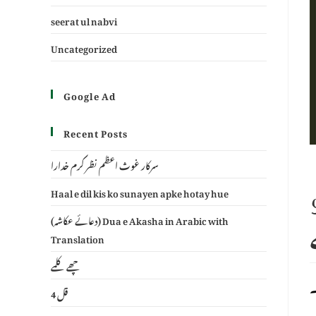
seerat ul nabvi
Uncategorized
Google Ad
Recent Posts
سرکار غوث اعظم نظر کرم خدارا
لہ کے ان 99
Haal e dil kis ko sunayen apke hotay hue
(دعائے عکاشہ) Dua e Akasha in Arabic with
Translation
چھے کلمے
4 قل