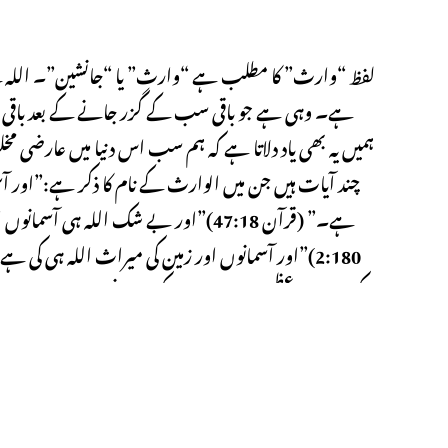
لفظ “وارث” کا مطلب ہے “وارث” یا “جانشین”۔ اللہ کے 
ہے۔ وہی ہے جو باقی سب کے گزر جانے کے بعد باقی رہے
ہمیں یہ بھی یاد دلاتا ہے کہ ہم سب اس دنیا میں عارضی مخل
چند آیات ہیں جن میں الوارث کے نام کا ذکر ہے:”اور آ
ہے۔” (قرآن 47:18)”اور بے شک اللہ ہی
کی قدرت، عظمت اور ابدیت کی یاد دہانی ہے۔ یہ ہماری ا
Next Post
الواجد اللہ کے 99 ناموں میں سے ایک نام ہے