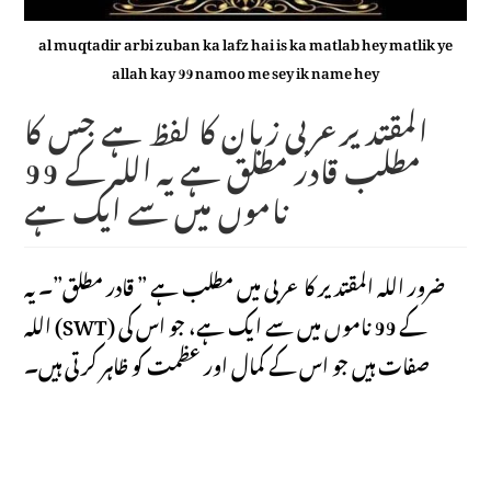
al muqtadir arbi zuban ka lafz hai is ka matlab hey matlik ye
allah kay 99 namoo me sey ik name hey
المقتدیرعربی زبان کا لفظ ہے جس کا
مطلب قادر مطلق ہے یہ اللہ کے 99
ناموں میں سے ایک ہے
ضرور اللہ المقتدیر کا عربی میں مطلب ہے ” قادر مطلق”۔ یہ
اللہ (SWT) کے 99 ناموں میں سے ایک ہے، جو اس کی
صفات ہیں جو اس کے کمال اور عظمت کو ظاہر کرتی ہیں۔