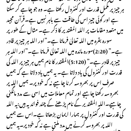
ہر چیز پر مکمل قدرت اور کنٹرول رکھتا ہے۔ وہ جو چاہے کر سکتا
ہے اور کوئی چیز اس کی طاقت سے باہر نہیں ہے۔قرآن مجید
میں متعدد مقامات پر اللہ المقتدیر کا ذکر ہے۔ مثال کے طور پر
سورہ بقرہ میں اللہ تعالیٰ فرماتا ہے۔”اور اللہ ہر چیز پر قادر
ہے۔” (2:20)سورہ مائدہ میں اللہ تعالیٰ فرماتا ہے۔”اور اللہ ہر
چیز پر قادر ہے۔” (5:120)المقتدر کا نام ہمیں ہر چیز پر اللہ کی
قدرت اور کنٹرول کی یاد دلاتا ہے۔ یہ ہمیں یاد دلاتا ہے کہ ہمیں
صرف اس پر بھروسہ کرنا چاہیے نہ کہ خود پر۔ ہمیں اللہ پر
بھروسہ رکھنا چاہیے اور تمام معاملات میں اسی سے مدد مانگنی
چاہیے۔اللہ المقتدیر کے نام پڑھنے کے چند فوائد یہ ہیں:یہ اللہ
کی قدرت اور کنٹرول پر ہمارا ایمان بڑھاتا ہے۔اس سے ہمیں
اللہ پر بھروسہ کرنے میں مدد ملتی ہے نہ کہ خود پر۔یہ ہمیں