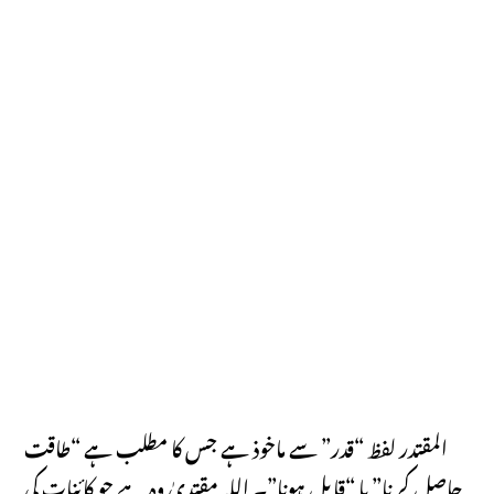
المقتدر لفظ “قدر” سے ماخوذ ہے جس کا مطلب ہے “طاقت
حاصل کرنا” یا “قابل ہونا”۔ اللہ مقتدیٰ وہ ہے جو کائنات کی