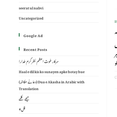
seerat ul nabvi
Uncategorized
I
Google Ad
س
Recent Posts
ر
سرکار غوث اعظم نظر کرم خدارا
Haal e dil kis ko sunayen apke hotay hue
(دعائے عکاشہ) Dua e Akasha in Arabic with
Translation
چھے کلمے
4 قل