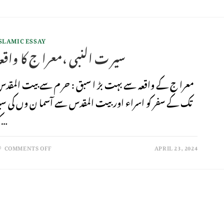
SLAMIC ESSAY
سیر ت النبی ،معرا ج کا واقعہ
معرا ج کے واقعہ سے بہت بڑ ا سبق : حر م سے بیت المقد
تک کے سفر کو اسراء اور بیت المقدس سے آسما ن وں کی سی
کو…
COMMENTS OFF
APRIL 23, 2024