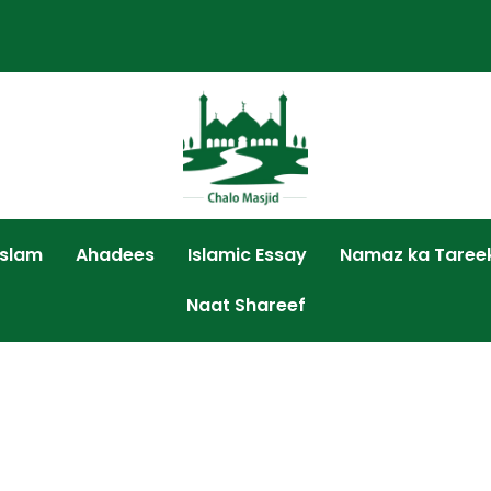
Islam
Ahadees
Islamic Essay
Namaz ka Taree
Naat Shareef