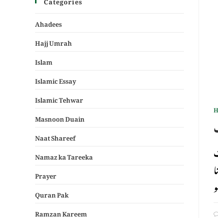
Categories
Ahadees
Hajj Umrah
Islam
Islamic Essay
Islamic Tehwar
H
Masnoon Duain
Naat Shareef
ت
Namaz ka Tareeka
ا
Prayer
Quran Pak
Ramzan Kareem