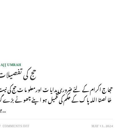
AJJ UMRAH
حج کی تفصیلات
حجا ج اکرام کے لئے ضروری ہدایا ت اورمعلو ما ت حج کی نی
خا لصتا اللہ پا ک کے حکم کی تکمیل ہو اپنے چھو ٹے بڑے گن
ہو…
COMMENTS OFF
MAY 13, 2024