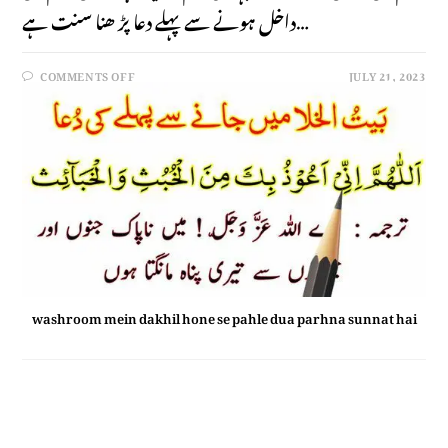
داخل ہونے سے پہلے دعا پڑ ھنا سنت ہے…
COMMENTS OFF
JULY 21, 2023
washroom mein dakhil hone se pahle dua parhna sunnat hai