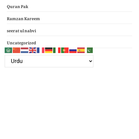
Quran Pak
Ramzan Kareem
seerat ul nabvi
Uncategorized
Google Ad
Recent Posts
سرکار غوث اعظم نظر کرم خدارا
Haal e dil kis ko sunayen apke hotay hue
(دعائے عکاشہ) Dua e Akasha in Arabic with Translation
چھے کلمے