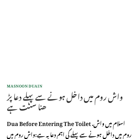
MASNOON DUAIN
واش روم میں داخل ہونے سے پہلے دعا پڑ
ھنا سنت ہے
Dua Before Entering The Toilet .اسلام میں واش
روم میں داخل ہونے سے پہلے کی اہم دعا یہ ہے:واش روم میں