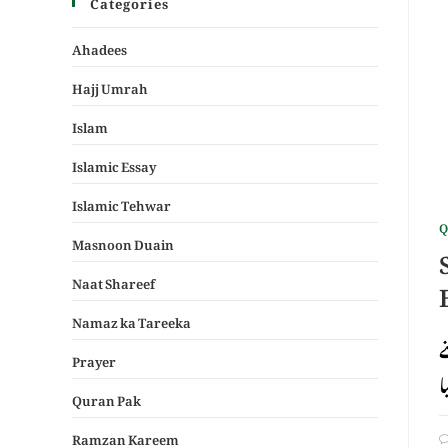
Categories
Ahadees
Hajj Umrah
Islam
Islamic Essay
Islamic Tehwar
Q
Masnoon Duain
Naat Shareef
Namaz ka Tareeka
ے
Prayer
Quran Pak
Ramzan Kareem