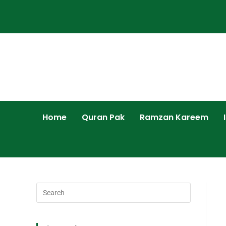
Home
Quran Pak
Ramzan Kareem