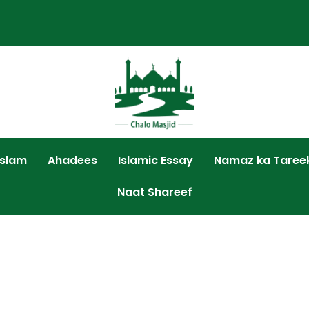
Islam
Ahadees
Islamic Essay
Namaz ka Taree
Naat Shareef