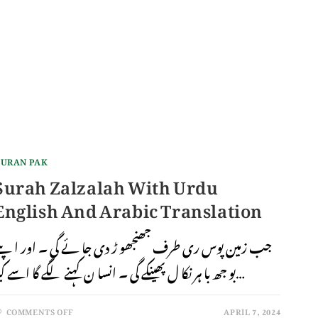
URAN PAK
Surah Zalzalah With Urdu
English And Arabic Translation
جب زمین پوس ری طرف جھنجھو ڑ دی جا ئے گی ۔ اور اپن
بو جھ با ہر نکا ل پھینکے گی ۔ انسا ن کہنے لگے گا اسے کیا…
COMMENTS OFF
APRIL 7, 2024