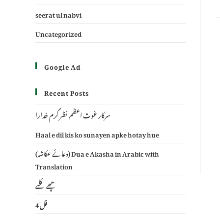
seerat ul nabvi
Uncategorized
Google Ad
Recent Posts
سرکار غوث اعظم نظر کرم خدارا
Haal e dil kis ko sunayen apke hotay hue
(دعائے عکاشہ) Dua e Akasha in Arabic with
Translation
چھے کلمے
4 قل