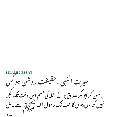
ISLAMIC ESSAY
سیرت النبی ،حقیقت روشن ہو گئی
یہ سن کر ابو بکر صدیق بو لے اللہ کی قسم اس وقت تک کچھ
نہیں کھا وں پیو ں گا جب تک رسول اللہ ﷺ سے نہ مل
لو…