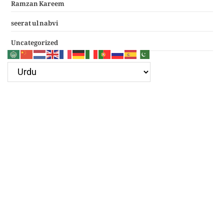
Ramzan Kareem
seerat ul nabvi
Uncategorized
Google Ad
Recent Posts
سرکار غوث اعظم نظر کرم خدارا
Haal e dil kis ko sunayen apke hotay hue
(دعائے عکاشہ) Dua e Akasha in Arabic with Translation
چھے کلمے
4 قل