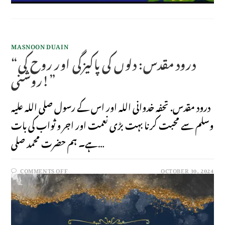
MASNOON DUAIN
“درود مقدس: دلوں کی پاکیزگی اور روح کی
روشنی!”
درود مقدس. تحفہ خدوانی اللہ اور اس کے رسول صلی اللہ علیہ
وسلم سے محبت کرنا بہت بڑی نعمت اور اجر و ثواب کی بات
ہے۔ ہم حضرت محمد صلی…
COMMENTS OFF
OCTOBER 30, 2024