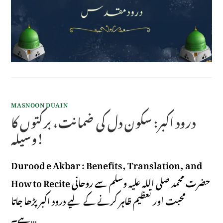
MASNOON DUAIN
درود اکبر: سکون دل کی ضمانت، برکتوں کا
وسیلہ!
Durood e Akbar : Benefits, Translation, and
How to Recite حضرت محمد صلی اللہ علیہ وسلم سے روحانی
محبت اور تعظیم ظاہر کرنے کے لیے درود اکبر پڑھا جاتا
ہے۔…