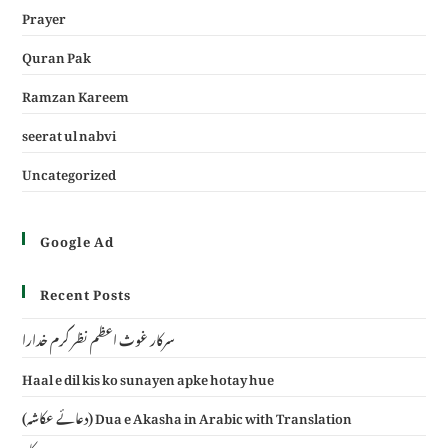
Prayer
Quran Pak
Ramzan Kareem
seerat ul nabvi
Uncategorized
Google Ad
Recent Posts
سرکار غوث اعظم نظر کرم خدارا
Haal e dil kis ko sunayen apke hotay hue
(دعائے عکاشہ) Dua e Akasha in Arabic with Translation