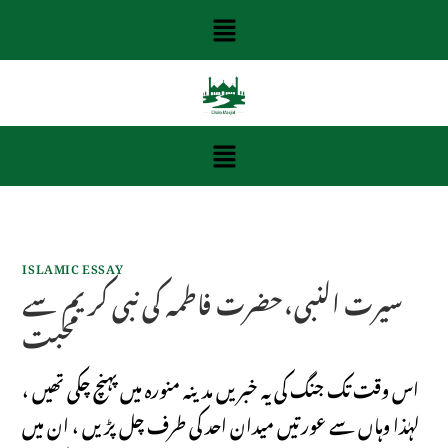
ISLAMIC ESSAY
سیرت النبی،حضرت فاطمہ کی نبی کر یم سے
محبت
اس وقت تک جنگ کی یہ خبریں مدینہ منورہ میں پہنچ چکی تھیں ،
لہٰذا وہاں سے عورتیں میدان احد کی طرف چل پڑیں ، ان میں