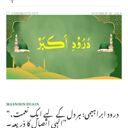
COMMENTS OFF
OCTOBER 30, 2024
MASNOON DUAIN
“درود ابراہیمی: ہر دل کے لیے ایک نعمت،
الٰہی اتصال کا ذریعہ۔”