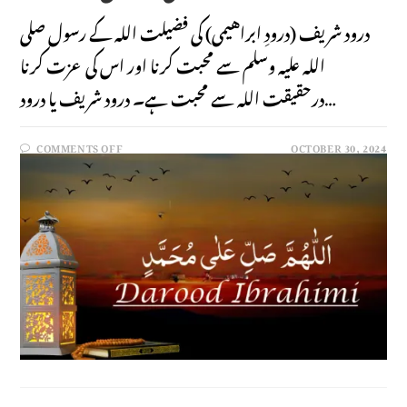
درود شریف (درودِ ابراهیمی) کی فضیلت اللہ کے رسول صلی
اللہ علیہ وسلم سے محبت کرنا اور اس کی عزت کرنا
درحقیقت اللہ سے محبت ہے۔ درود شریف یا درود…
COMMENTS OFF
OCTOBER 30, 2024