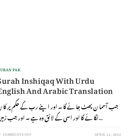
URAN PAK
Surah Inshiqaq With Urdu
English And Arabic Translation
جب آسما ن پھٹ جا ئے گا ۔ اور اپنے رب کے حکم پر کا 
لگا ئے گا اور اسی کے لا ئق وہ ہے ۔ اور جب زمین…
COMMENTS OFF
APRIL 22, 2024