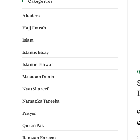
Categories
Ahadees
Hajj Umrah
Islam
Islamic Essay
Islamic Tehwar
Q
Masnoon Duain
Naat Shareef
Namaz ka Tareeka
ن
Prayer
Quran Pak
Ramzan Kareem