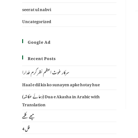
seerat ul nabvi
Uncategorized
Google Ad
Recent Posts
سرکار غوث اعظم نظر کرم خدارا
Haal e dil kis ko sunayen apke hotay hue
(دعائے عکاشہ) Dua e Akasha in Arabic with
Translation
چھے کلمے
4 قل