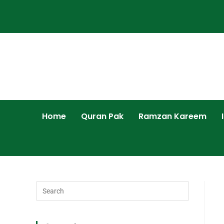
Home
Quran Pak
Ramzan Kareem