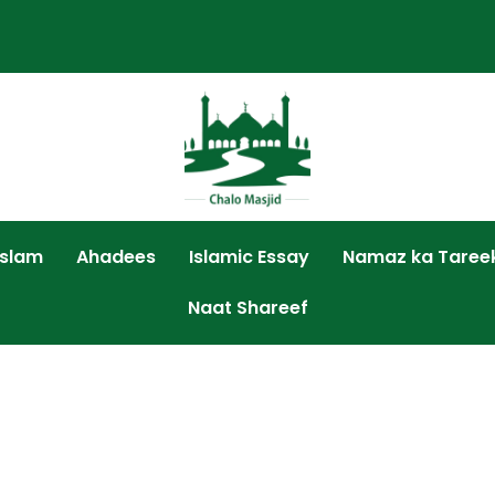
Islam
Ahadees
Islamic Essay
Namaz ka Taree
Naat Shareef