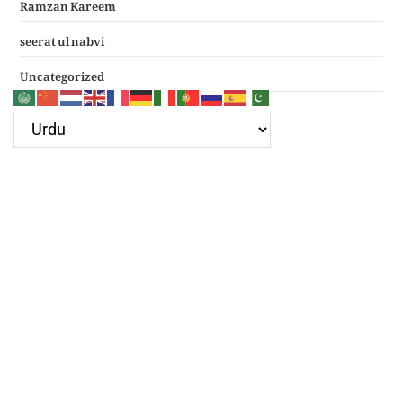
Ramzan Kareem
seerat ul nabvi
Uncategorized
Google Ad
Recent Posts
سرکار غوث اعظم نظر کرم خدارا
Haal e dil kis ko sunayen apke hotay hue
(دعائے عکاشہ) Dua e Akasha in Arabic with Translation
چھے کلمے
4 قل