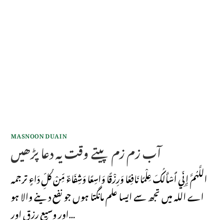
MASNOON DUAIN
آب زم زم پیتے وقت یہ دعا پڑھیں
اللَّهُمَّ إِنِّي أَسْأَلُكَ عِلْمًا نَافِعًا وَرِزْقًا وَاسِعًا وَشِفَاءٌ مِّنْ كُلِّ دَاءٍ ترجمہ
اے اللہ میں تجھ سے ایسا علم مانگتا ہوں جو نفع دینے والا ہو
اور وسیع رزق اور…