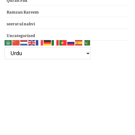
Ramzan Kareem
seerat ul nabvi
Uncategorized
Google Ad
Recent Posts
سرکار غوث اعظم نظر کرم خدارا
Haal e dil kis ko sunayen apke hotay hue
(دعائے عکاشہ) Dua e Akasha in Arabic with Translation
چھے کلمے
4 قل