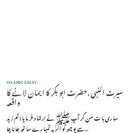
ISLAMIC ESSAY
سیرت النبی .حضرت ابو بکر کا ایمان لانے کا
واقعہ
سا ری با ت سن کر آپ ﷺ نے ارشا د فر ما یا ؛ تم زید
سے پو چھ لو اگر یہ تمہا رے سا تھ جا نا چا…