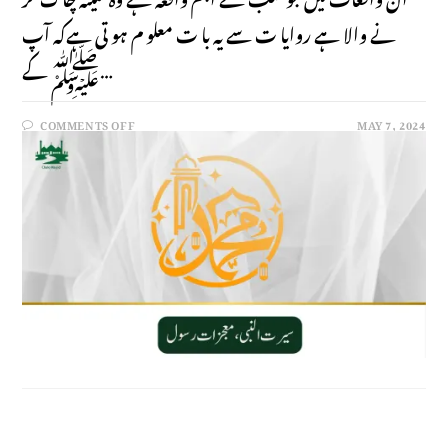
نے والا ہے روایا ت سے یہ با ت معلو م ہو تی ہےکہ آپ
ﷺ کے…
COMMENTS OFF
MAY 7, 2024