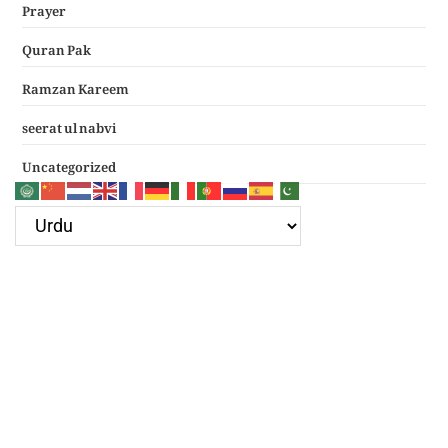
Prayer
Quran Pak
Ramzan Kareem
seerat ul nabvi
Uncategorized
Google Ad
Recent Posts
سرکار غوث اعظم نظر کرم خدارا
Haal e dil kis ko sunayen apke hotay hue
(دعائے عکاشہ) Dua e Akasha in Arabic with Translation
چھے کلمے