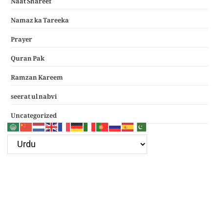
Namaz ka Tareeka
Prayer
Quran Pak
Ramzan Kareem
seerat ul nabvi
Uncategorized
Google Ad
Recent Posts
سرکار غوث اعظم نظر کرم خدارا
Haal e dil kis ko sunayen apke hotay hue