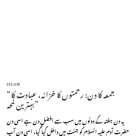
ISLAM
“جمعہ کا دن: رحمتوں کا خزانہ، عبادت کا
بہترین لمحہ”
یہ دن ہفتہ کے دونوں میں سب سے افضل دن ہے اسی دن
حضرت آدم علیہ السلام کو جنت میں داخل کیا گیا، اسی دن آپ