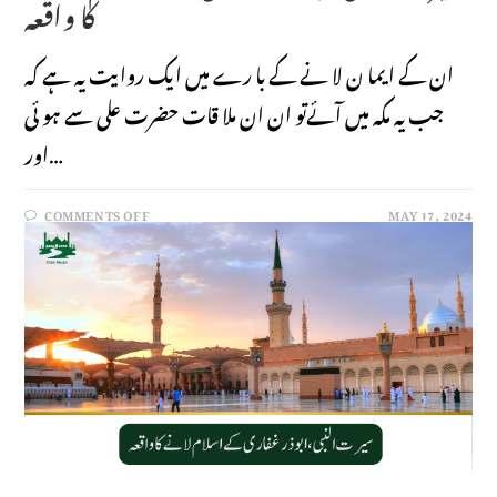
کا واقعہ
ان کے ایما ن لا نے کے با رے میں ایک روایت یہ ہے کہ
جب یہ مکہ میں آئےتو ان ان ملا قات حضرت علی سے ہو ئی
اور…
COMMENTS OFF
MAY 17, 2024