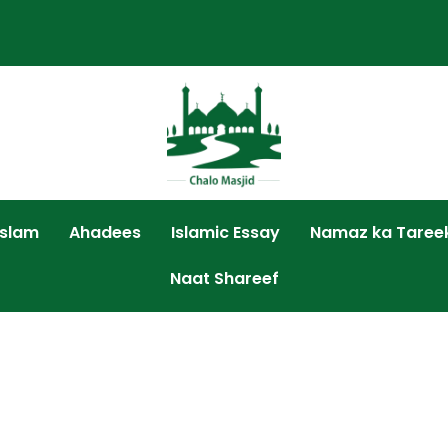
Islam
Ahadees
Islamic Essay
Namaz ka Taree
Naat Shareef