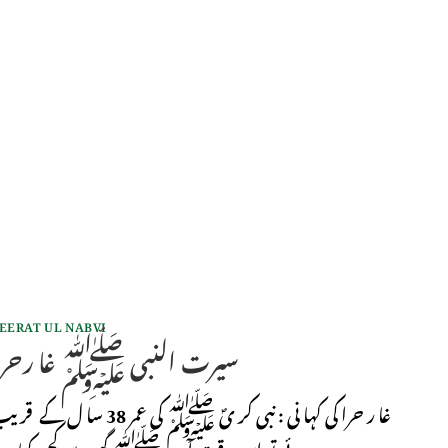
EERAT UL NABVI
سیرت النبی ﷺ غا رحرا
غا ر حرا کی کہا نی : نبی کر یؐ ﷺ کی عمر 38 سا ل کے ق
ہو ئی تو اس وقت آپ ﷺ گھر سے کچھ کھانے…