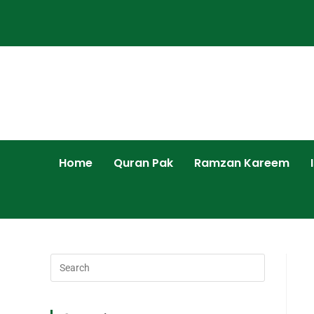
Home
Quran Pak
Ramzan Kareem