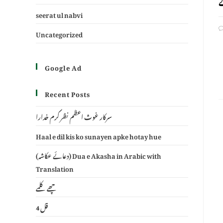
seerat ul nabvi
Uncategorized
Google Ad
Recent Posts
سرکار غوث اعظم نظر کرم خدارا
Haal e dil kis ko sunayen apke hotay hue
(دعائے عکاشہ) Dua e Akasha in Arabic with
Translation
چھے کلمے
4 قل