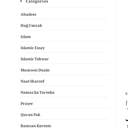
Categories
Ahadees
Hajj Umrah
Islam
Islamic Essay
Islamic Tehwar
Masnoon Duain
Naat Shareef
Namaz ka Tareeka
S
Prayer
Quran Pak
ر یب
Ramzan Kareem