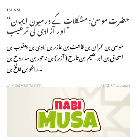
ISLAM
“حضرت موسیٰ: مشکلات کے درمیان ایمان
اور آزادی کی ترغیب”
موسی بن عمران بن قاهث بن عازر بن لاوى بن يعقوب بن
اسحاق بن ابراهيم بن تارح ( آزر ) بن ناحور بن سا روح بن
راغو بن فالخ بن…
COMMENTS OFF
AUGUST 27, 2024