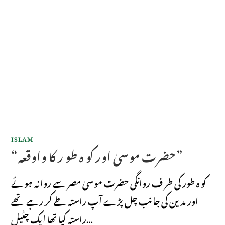
ISLAM
“حضرت موسیٰ اور کو ہ طو ر کا واوقعہ”
کو ہ طور کی طر ف روانگی حضرت موسیٰ مصر سے روانہ ہوئے
اور مدین کی جانب چل پڑے آپ راستہ طے کر رہے تھے
راستہ کیا تھا ایک چٹیل…