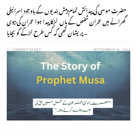
حضرت موسی کی پیدائش تمام پیش بندیوں کے باوجود اسرائیلی
گھرانے میں عمران شخص کے ہاں لڑکا پیدا ہوا عمران کی بیوی
پریشان تھی کہ کس طرح لڑکے کو بچایا…
COMMENTS OFF
SEPTEMBER 26, 2024