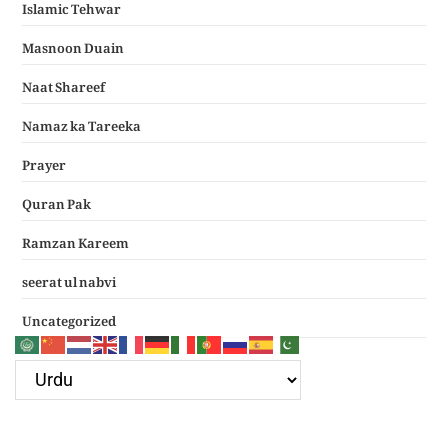
Islamic Tehwar
Masnoon Duain
Naat Shareef
Namaz ka Tareeka
Prayer
Quran Pak
Ramzan Kareem
seerat ul nabvi
Uncategorized
Google Ad
Recent Posts