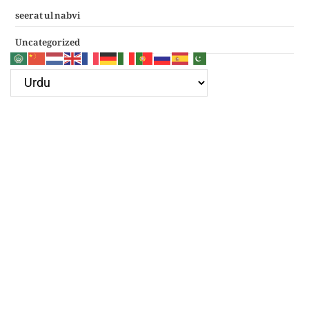
seerat ul nabvi
Uncategorized
Google Ad
Recent Posts
سرکار غوث اعظم نظر کرم خدارا
Haal e dil kis ko sunayen apke hotay hue
(دعائے عکاشہ) Dua e Akasha in Arabic with Translation
چھے کلمے
4 قل
Google Ad