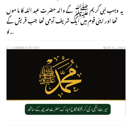
یہ وہب نبی کر یم ﷺ کے والد حضر ت عبد اللہ کا ما موں
تھا اور اپنی قوم میں ایک شر یف آدمی تھا جب قر یش کے
لو…
COMMENTS OFF
MAY 12, 2024