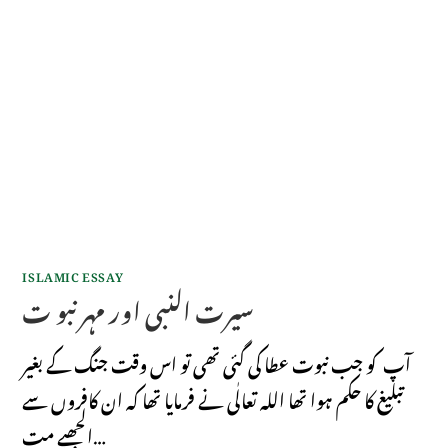
ISLAMIC ESSAY
سیرت النبی اور مہر نبو ت
آپ کو جب نبوت عطا کی گئی تھی تو اس وقت جنگ کے بغیر
تبلیغ کا حکم ہوا تھا اللہ تعالٰی نے فرمایا تھا کہ ان کافروں سے
الجھیے مت…