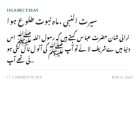
ISLAMIC ESSAY
سیرت النبی ،ماہ نبوت طلوع ہوا
نرالی شان حضرت عبا س کہتے ہیں کہ رسول اللہ ﷺ اس
دنیا میں ےشریف لا ئے تو آپ ﷺ کی آنو ل نا ل کٹی ہو
ئی تھے آپ…
COMMENTS OFF
MAY 4, 2024