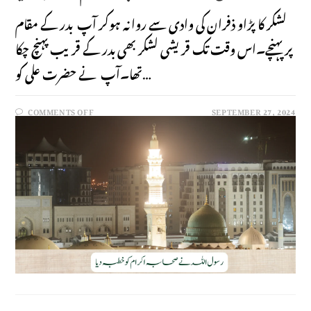
لشکر کا پڑاو ذفران کی وادی سے روانہ ہوکر آپ بدر کے مقام
پر پہنچے۔اس وقت تک قریشی لشکر بھی بدر کے قریب پہنچ چکا
تھا۔آپ نے حضرت علی کو…
COMMENTS OFF
SEPTEMBER 27, 2024