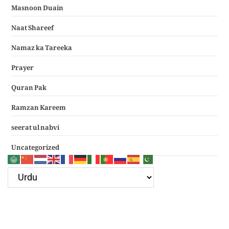
Masnoon Duain
Naat Shareef
Namaz ka Tareeka
Prayer
Quran Pak
Ramzan Kareem
seerat ul nabvi
Uncategorized
Google Ad
Recent Posts