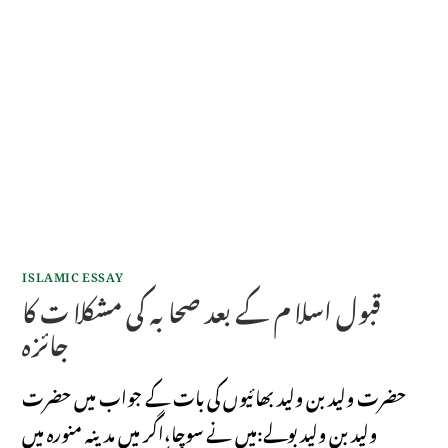
ISLAMIC ESSAY
قبول اسلا م کے بعد صحا بہ کی مشکلا ت کا
جائزہ
حضرت ولید بن ولید بھائیوں کی بات کے جواب میں حضرت
ولید بن ولید بولے:میں نے سوچا،اگر میں مدینہ منورہ میں