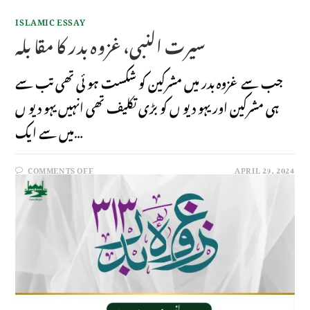
ISLAMIC ESSAY
سیرت النبی،غزوہ بدر کا مقا بلہ
جب سے غزوہ بدر میں مشرکین کو شکست ہو ئی تھی تب سے
ہی مشرکین اور یہو دیو ں کو بڑی تکلیف تھی انہیں یہو دیو ں
میں سے ایک…
COMMENTS OFF
APRIL 29, 2024