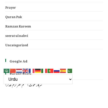
Prayer
Quran Pak
Ramzan Kareem
seerat ul nabvi
Uncategorized
Google Ad
Recent Posts
سرکار غوث اعظم نظر کرم خدارا
Haal e dil kis ko sunayen apke hotay hue
(دعائے عکاشہ) Dua e Akasha in Arabic with Translation