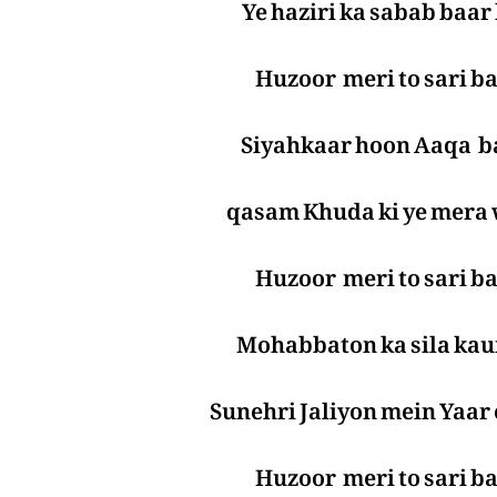
Ye haziri ka sabab baar
Huzoor meri to sari ba
Siyahkaar hoon Aaqa b
qasam Khuda ki ye mera 
Huzoor meri to sari ba
Mohabbaton ka sila kaun
Sunehri Jaliyon mein Yaar 
Huzoor meri to sari ba