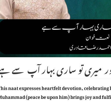
 میری تو ساری بہار آپ سے ہے
his naat expresses heartfelt devotion, celebrating
uhammad (peace be upon him) brings joy and fulfill