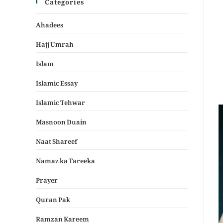
Categories
Ahadees
Hajj Umrah
Islam
Islamic Essay
Islamic Tehwar
Masnoon Duain
Naat Shareef
Namaz ka Tareeka
Prayer
Quran Pak
Ramzan Kareem