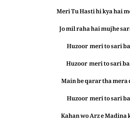
Meri Tu Hasti hi kya hai 
Jo mil raha hai mujhe sar
Huzoor meri to sari ba
Huzoor meri to sari ba
Main be qarar tha mera 
Huzoor meri to sari ba
Kahan wo Arz e Madina 