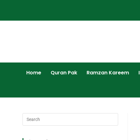
Home
Quran Pak
Ramzan Kareem