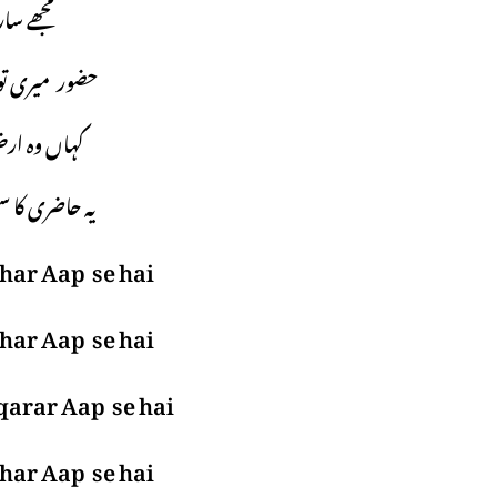
مجھے سا
حضور میری ت
کہاں وہ ارض
یہ حاضری کا
har Aap se hai
har Aap se hai
qarar Aap se hai
har Aap se hai