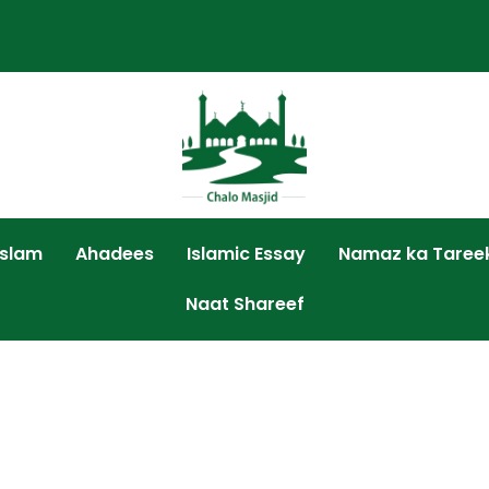
Islam
Ahadees
Islamic Essay
Namaz ka Taree
Naat Shareef