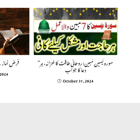
“سورہ یٰسین مَبین: روحانی طاقت کا خزانہ، ہر
فرض نماز س
دعا کا جواب
 2024
October 31, 2024