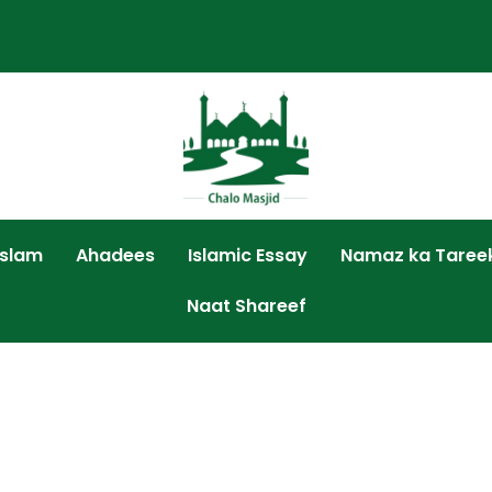
Islam
Ahadees
Islamic Essay
Namaz ka Taree
Naat Shareef