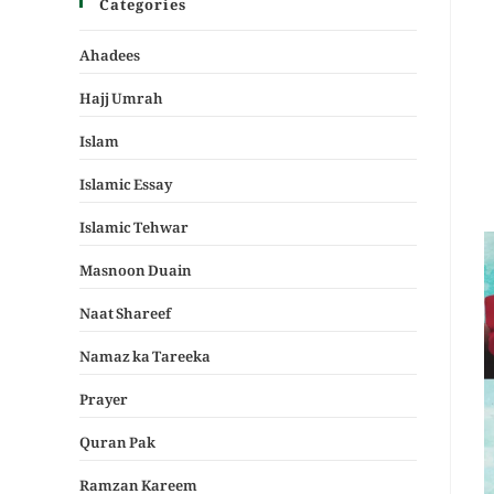
Categories
Ahadees
Hajj Umrah
Islam
Islamic Essay
Islamic Tehwar
Masnoon Duain
Naat Shareef
Namaz ka Tareeka
Prayer
Quran Pak
Ramzan Kareem