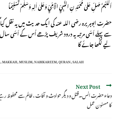
اَللّٰہُمَّ صَلِّ عَلیٰ مُحَمَّدِ نِ النَّبِيِّ الْاُمِّيِّ وَعَلیٰ اٰلِہٖ وَسَلِّمْ تَسْلِیْماً
حضرت ابوہریرہ رضی اللہ عنہ کی ایک حدیث میں یہ نقل کیا 
سے پہلے اَسّی مرتبہ یہ درود شریف پڑھے اُس کے اَسّی سا
لیے لکھا جائے گا
H
,
MAKKAH
,
MUSLIM
,
NABIKAREEM
,
QURAN
,
SALAH
Next Post
دعاء حضرت انس۔قتل و دیگر حوادث و آفات ، ظالم سے محفوظ رہن
کا مسنون عمل