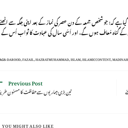
گیاہے کہ: جو شخص جمعہ کے دن عصر کی نماز کے بعد اپنی جگہ سے اٹھنے
ل کے گناہ مُعاف ہوں گے، اور اَسّی سال کی عبادت کا ثواب اُس کے
AGS
:
DAROOD
,
FAZAIL
,
HAZRATMUHAMMAD
,
ISLAM
,
ISLAMICCONTENT
,
MADINA
Previous Post
ے
تین بڑى بیماریوں سےحفاظت کا مسنون طریق
YOU MIGHT ALSO LIKE