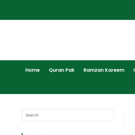
Home
Quran Pak
Ramzan Kareem