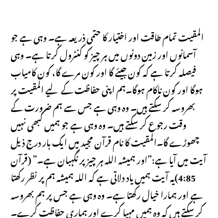
المقیت تمام طاقت اور اختیار کا حتمی ذریعہ ہے۔ وہی ہے جو
آسمانوں اور زمین دونوں میں ہر چیز کو کنٹرول کرتا ہے۔ وہی
فیصلہ کرتا ہے کہ کون جیئے گا اور کون مرے گا، کون کامیاب
ہوگا اور کون ناکام ہوگا۔ہم اپنی حفاظت کے لیے المقیت پر
بھروسہ کر سکتے ہیں۔ وہ وہی ہے جس سے ہم ضرورت کے
وقت رجوع کر سکتے ہیں۔ وہ وہی ہے جو ہمیں کبھی نہیں
چھوڑے گا۔المقیت کا نام قرآن مجید میں ایک بار درج ذیل
آیت میں آیا ہے:”اور ہمیشہ اللہ ہر چیز پر نگہبان ہے۔” (قرآن
4:85)یہ آیت ہمیں یاد دلاتی ہے کہ اللہ ہمیشہ ہم پر نظر رکھتا
ہے اور ہمارا خیال رکھتا ہے۔ وہ وہی ہے جس پر ہم بھروسہ
کر سکتے ہیں کہ وہ ہمیں مہیا کرے اور ہماری حفاظت کرے۔