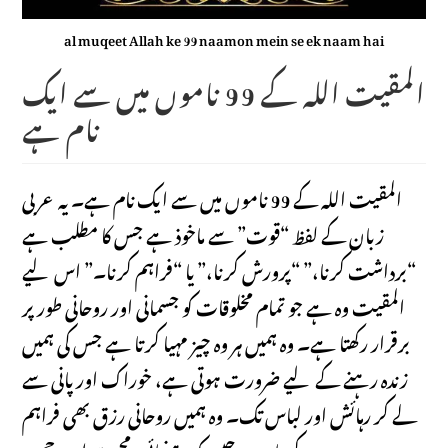
al muqeet Allah ke 99 naamon mein se ek naam hai
المقیت اللہ کے 99 ناموں میں سے ایک
نام ہے
المقیت اللہ کے 99 ناموں میں سے ایک نام ہے۔ یہ عربی
زبان کے لفظ “قوت” سے ماخوذ ہے جس کا مطلب ہے
“برداشت کرنا،” “پرورش کرنا،” یا “فراہم کرنا۔” اس لیے
المقیت وہ ہے جو تمام مخلوقات کو جسمانی اور روحانی طور پر
برقرار رکھتا ہے۔ وہ ہمیں ہر وہ چیز مہیا کرتا ہے جس کی ہمیں
زندہ رہنے کے لیے ضرورت ہوتی ہے، خوراک اور پانی سے
لے کر رہائش اور لباس تک۔ وہ ہمیں روحانی رزق بھی فراہم