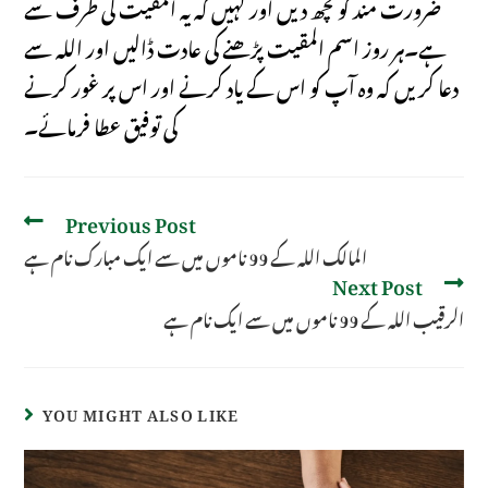
ضرورت مند کو کچھ دیں اور کہیں کہ یہ المقیت کی طرف سے
ہے۔ہر روز اسم المقیت پڑھنے کی عادت ڈالیں اور اللہ سے
دعا کریں کہ وہ آپ کو اس کے یاد کرنے اور اس پر غور کرنے
کی توفیق عطا فرمائے۔
Previous Post
المالک اللہ کے 99 ناموں میں سے ایک مبارک نام ہے
Next Post
الرقیب اللہ کے 99 ناموں میں سے ایک نام ہے
YOU MIGHT ALSO LIKE