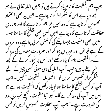
جب ہم المقیت کا نام یاد کرتے ہیں تو ہمیں اللہ تعالیٰ نے جو
کچھ دیا ہے اس کا شکر ادا کرنا چاہیے۔ ہمیں یہ بھی اعتماد
محسوس کرنا چاہیے کہ وہ ہمیں فراہم کرتا رہے گا اور ہماری
حفاظت کرتا رہے گا، چاہے ہمیں کسی بھی چیلنج کا سامنا ہو۔
ہمیں بھی المقیت جیسا بننے کی کوشش کرنی چاہیے، دوسروں
کے لیے فیاض اور مہربان ہو کر اور ضرورت مندوں کی مدد کر
کے۔المقیت نام کو یاد رکھنے اور اس پر غور کرنے کے کچھ
طریقے یہ ہیں:جب آپ اللہ کی دی ہوئی کسی چیز کے لیے
شکرگزار محسوس کریں تو “الحمدللہ، المقیت” کہیں۔جب
آپ کو کسی چیلنج کا سامنا ہو تو یاد رکھیں کہ المقیت وہ ہے جو
اس میں آپ کی مدد کرے گا۔ کہو “یا مقیت، مجھے تمہاری مدد
کی ضرورت ہے۔”جب آپ سخاوت محسوس کریں تو کسی