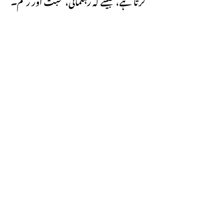
کرتا ہے، جیسے کہ رہنمائی، محبت اور رحم۔