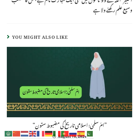
وسیع علم رکھنے ولا ہے
YOU MIGHT ALSO LIKE
“امّ سلمیٰ: اسلامی تاریخ کی مضبوط ستون”
August 16, 2024