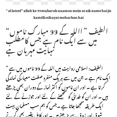
" al lateef" allah ke 99 mubarak naamon mein se aik name hai jis
kamtlb nihayat meharban hai
“الطیف ” االلہ کے 99 مبار ک ناموں
میں سے ایک نام ہے جس کامطلب
نہایت مہربان ہے
” الطیف: اسلامی روایت میں اللہ کے 99 ناموں میں سے
ایک نام ہے ۔ جن میں سے ہر یک منفرد صفت معیارکی نمائدگی
کرتا ہے ۔ اور ان ناموں کو اکثر نماز کے دوران بھی پڑھتے
ہیں ۔ اور ان کو خدائی کو سمجھنے کے لئے اور جوڑنے کے لئے
ایک طریقہ سمجھا جاتا ہے ۔جس کو ہم سب مسلمان بہت
شوق اور زوق سے پڑھتے ہیں ۔ اور کامل یقین بھی کرتے