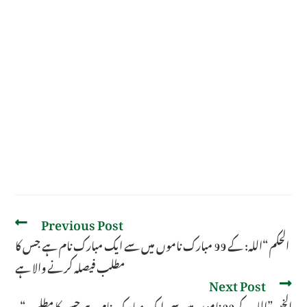
Previous Post
الحکم “اللہ: کے 99 مبارک ناموں میں سے ایک مبارک نام ہے جس کا
مطلب فیصلہ کرنے والا ہے
Next Post
“الخبیر”اللہ کے 99 ناموں میں سی ایک مبا رک نام ہے جس کا مطلب