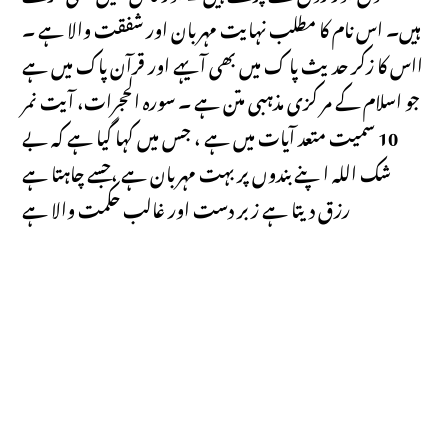
ہیں۔ اس نام کا مطلب نہایت مہربان اور شفقت والا ہے ۔
ااس کا زکر حدیث پا ک میں بھی آیہے اور قرآن پاک میں ہے
جو اسلام کے مر کزی مذہبی متن ہے ۔ سورہ الحجرات، آیت نمر
10 سمیت متعد آیات میں ہے ، جس میں کہا گیا ہے کہ بے
شک اللہ اپنے بندوں پر بہت مہربان ہے ،جسے چاہتا ہے
رزق دیتا ہے زبر دست اور غالب حکمت والا ہے